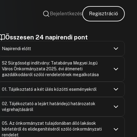
Bejelentkezés
Regisztráció
Összesen 24 napirendi pont
Napirendi előtt
Dr. Szeidl B
Hozzászólások
Ugrás a napirendi pontra
S2 Sürgősségi indítvány: Tatabánya Megyei Jogú
Hozzászólásra
Város Önkormányzata 2025. évi átmeneti
John Katali
Hozzászólásra
gazdálkodásról szóló rendeletének megalkotása
Szücsné Pos
Hozzászólások
Ugrás a napirendi pontra
01. Tájékoztató a két ülés közötti eseményekről
Hozzászólásra
Gutai Zsolt
Szücsné Pos
Hozzászólások
Hozzászólásra
Ugrás a napirendi pontra
02. Tájékoztató a lejárt határidejű határozatok
Gutai Zsolt
Hozzászólásra
végrehajtásáról
Gál Csaba
Hozzászólásra
Dr. Szeidl B
Hozzászólásra
Horváth Kri
Hozzászólások
Gutai Zsolt
Ugrás a napirendi pontra
Hozzászólásra
05. Az önkormányzat tulajdonában álló lakások
Bereznai Cs
Hozzászólásra
Hozzászólásra
bérletéről és elidegenítéséről szóló önkormányzati
Pataki Zolt
Hozzászólásra
rendelet
Hozzászólásra