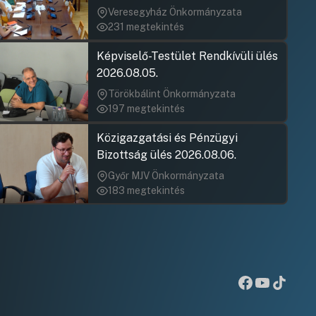
John Katali
Hozzászólásra
Hozzászólásra
jegyzőkönyv elfogadása nem
Veresegyház Önkormányzata
John Katali
Hozzászólásra
rögzült)
Borsos Márt
231 megtekintés
Hozzászólásra
Hozzászólásra
Gál Csaba
Képviselő-Testület Rendkívüli ülés
Hozzászólásra
2026.08.05.
Borsos Márt
Hozzászólásra
Törökbálint Önkormányzata
Gutai Zsolt
Hozzászólásra
197 megtekintés
Borsos Márt
Hozzászólásra
Közigazgatási és Pénzügyi
Bizottság ülés 2026.08.06.
Győr MJV Önkormányzata
183 megtekintés