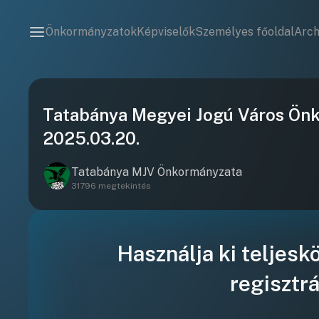
Önkormányzatok
Képviselők
Személyes főoldal
Arc
Tatabánya Megyei Jogú Város Ön
2025.03.20.
Tatabánya MJV Önkormányzata
31796 megtekintés
Használja ki teljesk
regisztrá