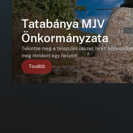
Tatabánya MJV
Önkormányzata
Tekintse meg a település összes hírét, képviselőjé
meg mindent egy helyen!
Tovább