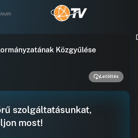
hívum
Videó
kormányzatának Közgyűlése
lejátszása
Letöltés
örű szolgáltatásunkat,
ljon most!