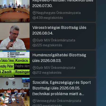
Képviselő-Testület Rendkívüli ülés
2026.07.30.
Nagyhegyes Önkormányzata
439 megtekintés
Városstratégiai Bizottság ülés
2026.08.04.
Győr MJV Önkormányzata
225 megtekintés
Humánszolgáltatási Bizottság
ülés 2026.08.03.
Győr MJV Önkormányzata
212 megtekintés
Szociális, Egészségügyi és Sport
Bizottsági ülés 2026.08.05.
(technikai probléma miatt a
jegyzőkönyv elfogadása nem
Veresegyház Önkormányzata
rögzült)
193 megtekintés