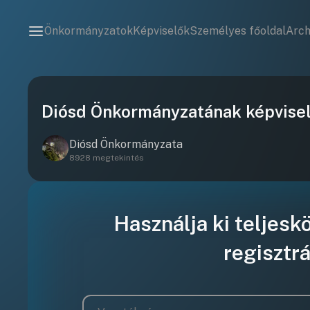
Önkormányzatok
Képviselők
Személyes főoldal
Arc
Diósd Önkormányzatának képviselo
Diósd Önkormányzata
8928 megtekintés
Használja ki teljesk
regisztrá