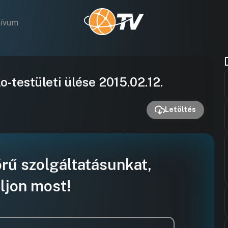
hívum
Videó
-testületi ülése 2015.02.12.
lejátszása
Letöltés
örű szolgáltatásunkat,
ljon most!