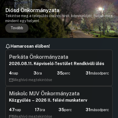
Diósd Önkormányzata
Tekintse meg a település összes hírét, képviselőjét, tudjon meg
mindent egy helyen!
Tovább
Hamarosan élőben!
Perkáta Önkormányzata
2026.08.11. Képviselő-Testület Rendkívüli ülés
4
3
35
31
nap
óra
perc
másodperc
Meghívó megtekintése
Miskolc MJV Önkormányzata
Közgyűlés – 2026 II. félévi munkaterv
47
17
35
31
nap
óra
perc
másodperc
Meghívó megtekintése