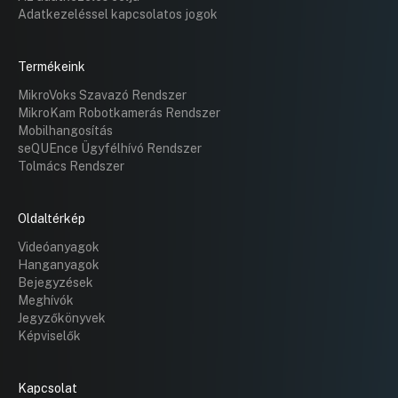
Adatkezeléssel kapcsolatos jogok
Termékeink
MikroVoks Szavazó Rendszer
MikroKam Robotkamerás Rendszer
Mobilhangosítás
seQUEnce Ügyfélhívó Rendszer
Tolmács Rendszer
Oldaltérkép
Videóanyagok
Hanganyagok
Bejegyzések
Meghívók
Jegyzőkönyvek
Képviselők
Kapcsolat