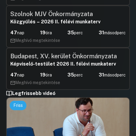
Szolnok MJV Önkormányzata
Közgyűlés – 2026 II. félévi munkaterv
47
19
35
31
nap
óra
perc
másodperc
Meghívó megtekintése
Budapest, XV. kerület Önkormányzata
Képviselő-testület 2026 II. félévi munkaterv
47
19
35
31
nap
óra
perc
másodperc
Meghívó megtekintése
Legfrissebb videó
Friss