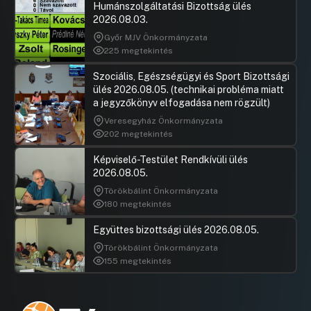
Humánszolgáltatási Bizottság ülés
(II.27.) határozat visszavonása
2026.08.03.
UGRÁS A NAPIREND ELEJÉRE
Győr MJV Önkormányzata
225 megtekintés
21.A Csarnok Veszprémi Csarnoküzemeltető,
Rendezvényszervező és Kommunikációs Kft.
Szociális, Egészségügyi és Sport Bizottsági
alapító okiratának a módosítása és a 40/2020.
ülés 2026.08.05. (technikai probléma miatt
(II.27.) határozat visszavonása
a jegyzőkönyv elfogadása nem rögzült)
UGRÁS A NAPIREND ELEJÉRE
Veresegyház Önkormányzata
202 megtekintés
28.Döntés a Veszprémi Kultúráért
Képviselő-Testület Rendkívüli ülés
Közalapítvány alapító okiratának módosításáról
2026.08.05.
UGRÁS A NAPIREND ELEJÉRE
Törökbálint Önkormányzata
180 megtekintés
25.A Veszprémi Bölcsődei és Egészségügyi
Alapellátási Integrált Intézmény vezetőjének
Együttes bizottsági ülés 2026.08.05.
nyugdíjazás miatti felmentése
Törökbálint Önkormányzata
UGRÁS A NAPIREND ELEJÉRE
155 megtekintés
9.Előzetes döntések Veszprém
településrendezési eszközeinek