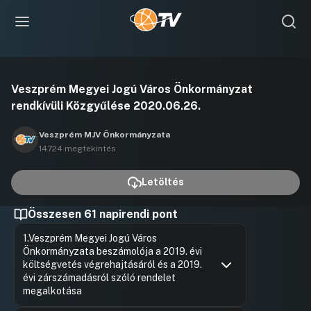
Videó
Veszprém Megyei Jogú Város Önkormányzat
lejátszása
rendkívüli Közgyűlése 2020.06.26.
Veszprém MJV Önkormányzata
14724 megtekintés
Letöltés
Összesen 61 napirendi pont
1.Veszprém Megyei Jogú Város
Önkormányzata beszámolója a 2019. évi
költségvetés végrehajtásáról és a 2019.
évi zárszámadásról szóló rendelet
megalkotása