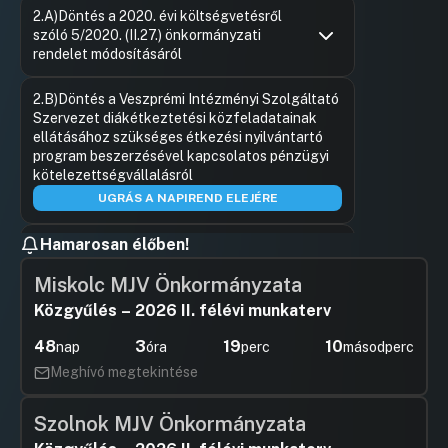
Hozzászólások
Kovács R
Ugrás a napirendi pontra
2.A)Döntés a 2020. évi költségvetésről
Hozzászól
szóló 5/2020. (II.27.) önkormányzati
rendelet módosításáról
Hozzászólások
Katanics 
Ugrás a napirendi pontra
2.B)Döntés a Veszprémi Intézményi Szolgáltató
Hozzászól
Szervezet diákétkeztetési közfeladatainak
ellátásához szükséges étkezési nyilvántartó
program beszerzésével kapcsolatos pénzügyi
kötelezettségvállalásról
UGRÁS A NAPIREND ELEJÉRE
Hamarosan élőben!
2.C)Döntés a Veszprémi Csillag Úti
Körzeti Óvoda gyermekétkeztetését
Miskolc MJV Önkormányzata
érintő előzetes pénzügyi
kötelezettségvállalásról
Közgyűlés – 2026 II. félévi munkaterv
Hozzászólások
Felszólal
Ugrás a napirendi pontra
48
3
19
10
nap
óra
perc
másodperc
32.A Veszprémi Rendőrkapitányság
Hozzászól
Vezetőjének beszámolója Veszprém
Meghívó megtekintése
város közbiztonságának helyzetéről, a
közbiztonság érdekében tett
Szolnok MJV Önkormányzata
intézkedésekről és az azzal kapcsolatos
feladatokról