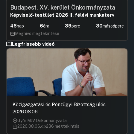
Budapest, XV. kerület Önkormányzata
Képviselő-testület 2026 II. félévi munkaterv
46
6
39
30
nap
óra
perc
másodperc
Meghívó megtekintése
Legfrissebb videó
Közigazgatási és Pénzügyi Bizottság ülés
2026.08.06.
Győr MJV Önkormányzata
2026.08.06.
236 megtekintés