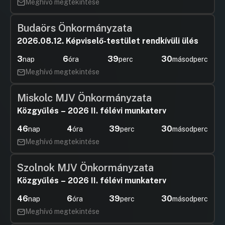
Meghívó megtekintése
Budaörs Önkormányzata
2026.08.12. Képviselő-testület rendkívüli ülés
3
6
39
30
nap
óra
perc
másodperc
Meghívó megtekintése
Miskolc MJV Önkormányzata
Közgyűlés – 2026 II. félévi munkaterv
46
4
39
30
nap
óra
perc
másodperc
Meghívó megtekintése
Szolnok MJV Önkormányzata
Közgyűlés – 2026 II. félévi munkaterv
46
6
39
30
nap
óra
perc
másodperc
Meghívó megtekintése