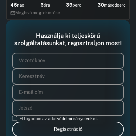
46
6
39
30
nap
óra
perc
másodperc
Meghívó megtekintése
Használja ki teljeskörű
szolgáltatásunkat, regisztráljon most!
Elfogadom az
adatvédelmi irányelveket.
Regisztráció