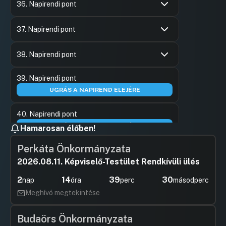
Hozzászól
36. Napirendi pont
Hozzászólások
Rozgonyi 
Ugrás a napirendi pontra
Hozzászól
37. Napirendi pont
Hozzászólások
Várnai Lás
Ugrás a napirendi pontra
Hozzászól
38. Napirendi pont
Hozzászólások
Várnai Lás
Ugrás a napirendi pontra
39. Napirendi pont
Hozzászól
UGRÁS A NAPIREND ELEJÉRE
40. Napirendi pont
UGRÁS A NAPIREND ELEJÉRE
Hamarosan élőben!
Perkáta Önkormányzata
41. Napirendi pont
2026.08.11. Képviselő-Testület Rendkívüli ülés
Hozzászólások
Várnai Lás
Ugrás a napirendi pontra
42. Napirendi pont
Hozzászól
2
14
39
30
nap
óra
perc
másodperc
UGRÁS A NAPIREND ELEJÉRE
Meghívó megtekintése
43. Napirendi pont
Budaörs Önkormányzata