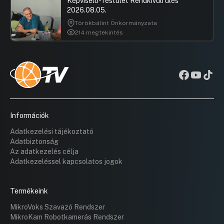
Képviselő-Testület Rendkívüli ülés
2026.08.05.
Törökbálint Önkormányzata
214 megtekintés
Információk
Adatkezelési tájékoztató
Adatbiztonság
Az adatkezelés célja
Adatkezeléssel kapcsolatos jogok
Termékeink
MikroVoks Szavazó Rendszer
MikroKam Robotkamerás Rendszer