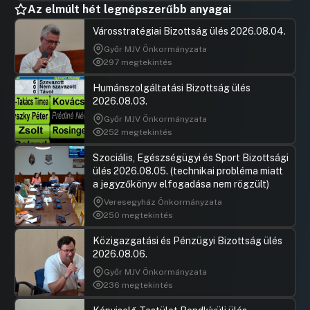
Az elmúlt hét legnépszerűbb anyagai
Városstratégiai Bizottság ülés 2026.08.04.
Győr MJV Önkormányzata
297 megtekintés
Humánszolgáltatási Bizottság ülés
2026.08.03.
Győr MJV Önkormányzata
252 megtekintés
Szociális, Egészségügyi és Sport Bizottsági
ülés 2026.08.05. (technikai probléma miatt
a jegyzőkönyv elfogadása nem rögzült)
Veresegyház Önkormányzata
250 megtekintés
Közigazgatási és Pénzügyi Bizottság ülés
2026.08.06.
Győr MJV Önkormányzata
236 megtekintés