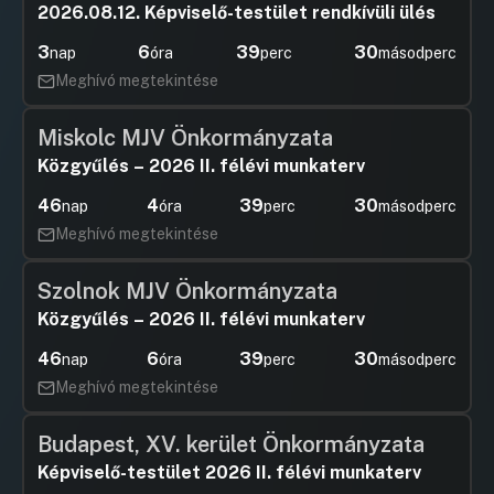
Hozzászólások
Horváth 
Ugrás a napirendi pontra
2026.08.12. Képviselő-testület rendkívüli ülés
Hozzászól
44. Napirendi pont
3
6
39
30
nap
óra
perc
másodperc
Hozzászólások
Horváth 
Ugrás a napirendi pontra
Hozzászól
Meghívó megtekintése
Miskolc MJV Önkormányzata
Közgyűlés – 2026 II. félévi munkaterv
46
4
39
30
nap
óra
perc
másodperc
Meghívó megtekintése
Szolnok MJV Önkormányzata
Közgyűlés – 2026 II. félévi munkaterv
46
6
39
30
nap
óra
perc
másodperc
Meghívó megtekintése
Budapest, XV. kerület Önkormányzata
Képviselő-testület 2026 II. félévi munkaterv