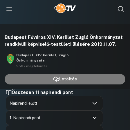
Videó
Budapest Főváros XIV. Kerület Zugló Önkormányzat
lejátszása
rendkívüli képviselő-testületi ülésére 2019.11.07.
Budapest, XIV. kerület, Zugló
Önkormányzata
9567 megtekintés
Letöltés
Összesen 11 napirendi pont
Napirendi előtt
Hozzászólások
Horváth 
Ugrás a napirendi pontra
Hozzászól
1. Napirendi pont
Hozzászólások
Várnai Lás
Ugrás a napirendi pontra