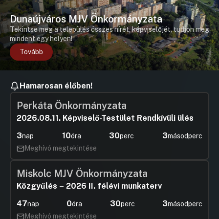
Kft. könyvvizsgálója megbízási díja
módosítása
Dunaújváros MJV Önkormányzata
Tekintse meg a település összes hírét, képviselőjét, tudjon meg
Hozzászólások
Tóth Kál
Ugrás a napirendi pontra
Hozzászól
mindent egy helyen!
Tovább
Hamarosan élőben!
Perkáta Önkormányzata
2026.08.11. Képviselő-Testület Rendkívüli ülés
3
10
30
1
nap
óra
perc
másodperc
Meghívó megtekintése
Miskolc MJV Önkormányzata
Közgyűlés – 2026 II. félévi munkaterv
47
0
30
3
nap
óra
perc
másodperc
Meghívó megtekintése