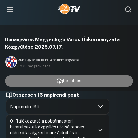
Videó
Dunaújváros Megyei Jogú Város Önkormányzata
lejátszása
Közgyűlése 2025.07.17.
Dunaújváros MJV Önkormányzata
3579 megtekintés
Letöltés
Összesen 16 napirendi pont
Napirendi előtt
Hozzászólások
Tóth Kál
Ugrás a napirendi pontra
01 Tájékoztató a polgármesteri
Hozzászól
hivatalnak a közgyűlés utolsó rendes
ülése óta végzett munkájáról és a