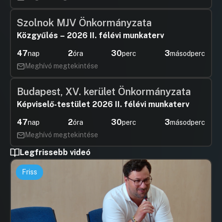
Szolnok MJV Önkormányzata
Közgyűlés – 2026 II. félévi munkaterv
47
2
30
3
nap
óra
perc
másodperc
Meghívó megtekintése
Budapest, XV. kerület Önkormányzata
Képviselő-testület 2026 II. félévi munkaterv
47
2
30
3
nap
óra
perc
másodperc
Meghívó megtekintése
Legfrissebb videó
Friss