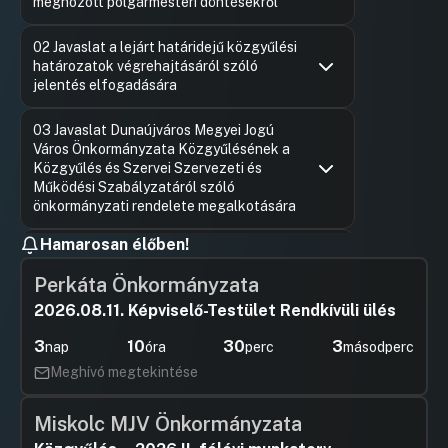
meghozott polgármesteri döntésekről
Hozzászólások
Ugrás a napirendi pontra
02 Javaslat a lejárt határidejű közgyűlési
határozatok végrehajtásáról szóló
jelentés elfogadására
Hozzászólások
Ugrás a napirendi pontra
03 Javaslat Dunaújváros Megyei Jogú
Város Önkormányzata Közgyűlésének a
Közgyűlés és Szervei Szervezeti és
Működési Szabályzatáról szóló
önkormányzati rendelete megalkotására
Hozzászólások
Tóth Kál
Ugrás a napirendi pontra
Hamarosan élőben!
04 Javaslat Dunaújváros Megyei Jogú
Hozzászól
Város Polgármesteri Hivatala Szervezeti
Perkáta Önkormányzata
és Működési Szabályzatának
módosítására
2026.08.11. Képviselő-Testület Rendkívüli ülés
Hozzászólások
Tóth Kál
Ugrás a napirendi pontra
3
10
30
1
nap
óra
perc
másodperc
05 Javaslat a Magyar Mentőszolgálat
Hozzászól
Alapítvány 2024. évi tevékenységéről
Meghívó megtekintése
szóló beszámoló elfogadására
Miskolc MJV Önkormányzata
Hozzászólások
Tóth Kál
Ugrás a napirendi pontra
06 Javaslat a Magyar Mentőszolgálat
Hozzászól