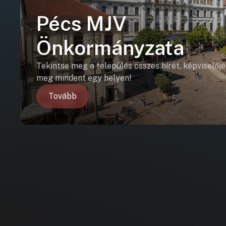
Pécs MJV
Önkormányzata
Tekintse meg a település összes hírét, képviselőjé
meg mindent egy helyen!
Tovább