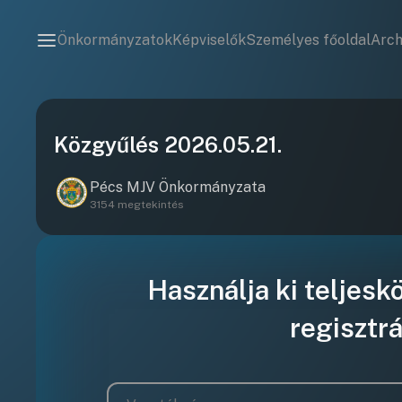
Önkormányzatok
Képviselők
Személyes főoldal
Arc
Közgyűlés 2026.05.21.
Pécs MJV Önkormányzata
3154 megtekintés
Használja ki teljesk
regisztrá