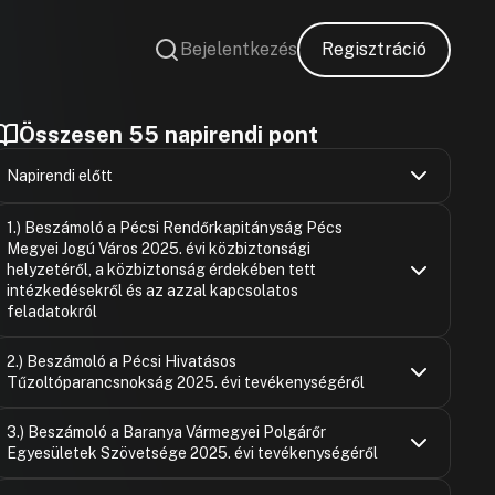
Bejelentkezés
Regisztráció
Összesen 55 napirendi pont
Napirendi előtt
Felszólaló
Hozzászólások
Ugrás a napirendi pontra
1.) Beszámoló a Pécsi Rendőrkapitányság Pécs
Hozzászólásra
Megyei Jogú Város 2025. évi közbiztonsági
Ruzsa Csab
Hozzászólásra
helyzetéről, a közbiztonság érdekében tett
Dr. Csizmadi
intézkedésekről és az azzal kapcsolatos
Hozzászólásra
feladatokról
Dr. Csizmadi
Hozzászólásra
Dr. Háber Ist
Hozzászólások
Ugrás a napirendi pontra
Berényi Zol
2.) Beszámoló a Pécsi Hivatásos
Hozzászólásra
Hozzászólásra
Tűzoltóparancsnokság 2025. évi tevékenységéről
Barkóczi Cs
Hozzászólásra
Barkóczi Cs
Hozzászólások
Deliné Szék
Ugrás a napirendi pontra
3.) Beszámoló a Baranya Vármegyei Polgárőr
Hozzászólásra
Hozzászólásra
Egyesületek Szövetsége 2025. évi tevékenységéről
Barkóczi Cs
Berényi Zol
Hozzászólásra
Hozzászólásra
Csaba Istvá
Hozzászólások
Berényi Zol
Ugrás a napirendi pontra
Nyőgéri Laj