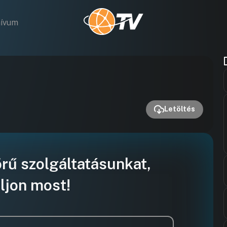
hívum
Videó
lejátszása
Letöltés
örű szolgáltatásunkat,
ljon most!