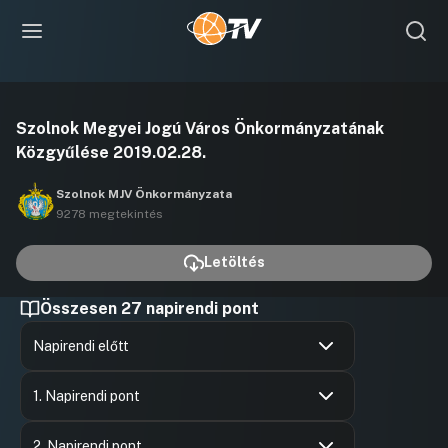
Videó
Szolnok Megyei Jogú Város Önkormányzatának
lejátszása
Közgyűlése 2019.02.28.
Szolnok MJV Önkormányzata
9278 megtekintés
Letöltés
Összesen 27 napirendi pont
Napirendi előtt
Hozzászólások
Szalay Fe
Ugrás a napirendi pontra
Hozzászól
1. Napirendi pont
Hozzászólások
Felszólal
Ugrás a napirendi pontra
Hozzászól
2. Napirendi pont