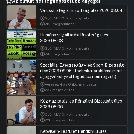
Az elmúlt hét legnépszerűbb anyagai
Városstratégiai Bizottság ülés 2026.08.04.
Győr MJV Önkormányzata
283 megtekintés
Humánszolgáltatási Bizottság ülés
2026.08.03.
Győr MJV Önkormányzata
245 megtekintés
Szociális, Egészségügyi és Sport Bizottsági
ülés 2026.08.05. (technikai probléma miatt
a jegyzőkönyv elfogadása nem rögzült)
Veresegyház Önkormányzata
237 megtekintés
Közigazgatási és Pénzügyi Bizottság ülés
2026.08.06.
Győr MJV Önkormányzata
220 megtekintés
Képviselő-Testület Rendkívüli ülés