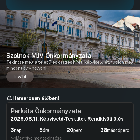
Szolnok MJV Önkormányzata
Tekintse meg a település összes hírét, képviselőjét, tudjon meg
mindent egy helyen!
Tovább
Hamarosan élőben!
Perkáta Önkormányzata
2026.08.11. Képviselő-Testület Rendkívüli ülés
3
5
20
37
nap
óra
perc
másodperc
Meghívó megtekintése