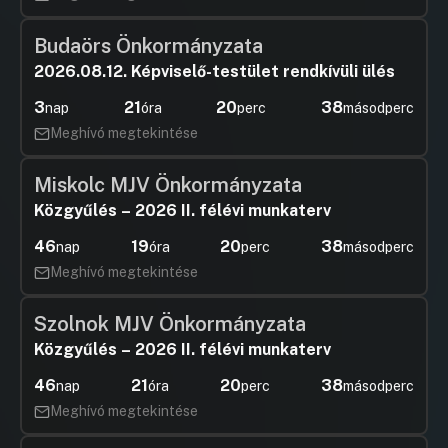
Budaörs Önkormányzata
2026.08.12. Képviselő-testület rendkívüli ülés
3
21
20
37
nap
óra
perc
másodperc
Meghívó megtekintése
Miskolc MJV Önkormányzata
Közgyűlés – 2026 II. félévi munkaterv
46
19
20
37
nap
óra
perc
másodperc
Meghívó megtekintése
Szolnok MJV Önkormányzata
Közgyűlés – 2026 II. félévi munkaterv
46
21
20
37
nap
óra
perc
másodperc
Meghívó megtekintése