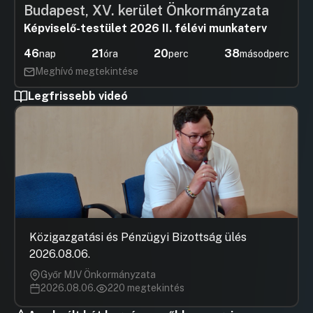
Budapest, XV. kerület Önkormányzata
Képviselő-testület 2026 II. félévi munkaterv
46
21
20
37
nap
óra
perc
másodperc
Meghívó megtekintése
Legfrissebb videó
Közigazgatási és Pénzügyi Bizottság ülés
2026.08.06.
Győr MJV Önkormányzata
2026.08.06.
220 megtekintés