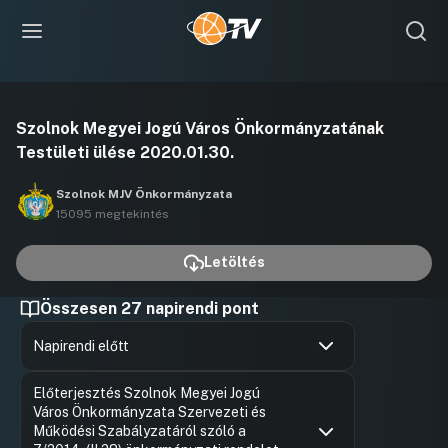
Videó
Szolnok Megyei Jogú Város Önkormányzatának
lejátszása
Testületi ülése 2020.01.30.
Szolnok MJV Önkormányzata
15095 megtekintés
Letöltés
Összesen 27 napirendi pont
Napirendi előtt
Hozzászólások
Szalay Fe
Ugrás a napirendi pontra
Előterjesztés Szolnok Megyei Jogú
Hozzászól
Város Önkormányzata Szervezeti és
Működési Szabályzatáról szóló a