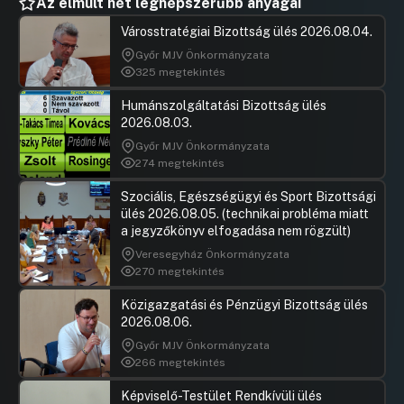
Az elmúlt hét legnépszerűbb anyagai
Városstratégiai Bizottság ülés 2026.08.04.
Győr MJV Önkormányzata
325 megtekintés
Humánszolgáltatási Bizottság ülés
2026.08.03.
Győr MJV Önkormányzata
274 megtekintés
Szociális, Egészségügyi és Sport Bizottsági
ülés 2026.08.05. (technikai probléma miatt
a jegyzőkönyv elfogadása nem rögzült)
Veresegyház Önkormányzata
270 megtekintés
Közigazgatási és Pénzügyi Bizottság ülés
2026.08.06.
Győr MJV Önkormányzata
266 megtekintés
Képviselő-Testület Rendkívüli ülés