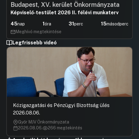
Budapest, XV. kerület Önkormányzata
Képviselő-testület 2026 II. félévi munkaterv
45
1
31
15
nap
óra
perc
másodperc
Meghívó megtekintése
Legfrissebb videó
Közigazgatási és Pénzügyi Bizottság ülés
2026.08.06.
Győr MJV Önkormányzata
2026.08.06.
266 megtekintés