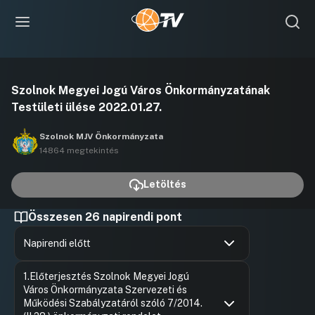
Videó
Szolnok Megyei Jogú Város Önkormányzatának
lejátszása
Testületi ülése 2022.01.27.
Szolnok MJV Önkormányzata
14864 megtekintés
Letöltés
Összesen 26 napirendi pont
Napirendi előtt
Hozzászólások
Szalay Fe
Ugrás a napirendi pontra
1.Előterjesztés Szolnok Megyei Jogú
Hozzászól
Város Önkormányzata Szervezeti és
Működési Szabályzatáról szóló 7/2014.