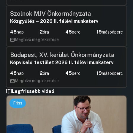
Szolnok MJV Önkormányzata
Közgyűlés – 2026 II. félévi munkaterv
48
2
45
18
nap
óra
perc
másodperc
Meghívó megtekintése
Budapest, XV. kerület Önkormányzata
Képviselő-testület 2026 II. félévi munkaterv
48
2
45
18
nap
óra
perc
másodperc
Meghívó megtekintése
Legfrissebb videó
Friss