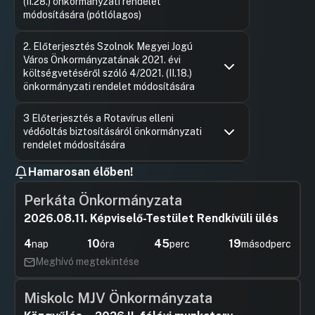
(II.28.) önkormányzati rendelet
módosítására (pótlólagos)
Hozzászólások
Szalay Fe
Ugrás a napirendi pontra
2. Előterjesztés Szolnok Megyei Jogú
Hozzászól
Város Önkormányzatának 2021. évi
költségvetéséről szóló 4/2021. (II.18.)
önkormányzati rendelet módosítására
Hozzászólások
Dr. Füle I
Ugrás a napirendi pontra
3 Előterjesztés a Rotavírus elleni
Hozzászól
védőoltás biztosításáról önkormányzati
rendelet módosítására
Hozzászólások
Szalay Fe
Ugrás a napirendi pontra
Hamarosan élőben!
4 Előterjesztés a Szolnoki Értéktár
Hozzászól
Bizottsággal kapcsolatos döntések
Perkáta Önkormányzata
meghozatalára
2026.08.11. Képviselő-Testület Rendkívüli ülés
Hozzászólások
Dr. Sebest
Ugrás a napirendi pontra
5 Előterjesztés a Szolnoki Kistérség
Hozzászól
4
10
45
18
nap
óra
perc
másodperc
Többcélú Társulása 2022. évi tagdíjának
emelésére
Meghívó megtekintése
Hozzászólások
Dr. Sebest
Ugrás a napirendi pontra
6 Eloterjesztés az alpolgármesterek
Hozzászól
Miskolc MJV Önkormányzata
illetményének és költségtéről