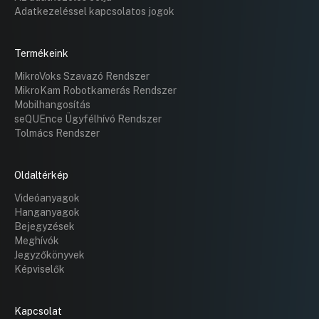
Adatkezeléssel kapcsolatos jogok
Termékeink
MikroVoks Szavazó Rendszer
MikroKam Robotkamerás Rendszer
Mobilhangosítás
seQUEnce Ügyfélhívó Rendszer
Tolmács Rendszer
Oldaltérkép
Videóanyagok
Hanganyagok
Bejegyzések
Meghívók
Jegyzőkönyvek
Képviselők
Kapcsolat