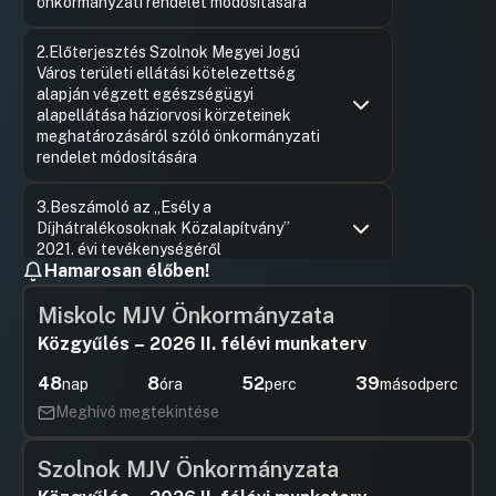
önkormányzati rendelet módosítására
Hozzászólások
Szalay Fe
Ugrás a napirendi pontra
2.Előterjesztés Szolnok Megyei Jogú
Hozzászól
Város területi ellátási kötelezettség
alapján végzett egészségügyi
alapellátása háziorvosi körzeteinek
meghatározásáról szóló önkormányzati
rendelet módosítására
Hozzászólások
Szalay Fe
Ugrás a napirendi pontra
3.Beszámoló az „Esély a
Hozzászól
Díjhátralékosoknak Közalapítvány”
2021. évi tevékenységéről
Hamarosan élőben!
Hozzászólások
Meghívott
Ugrás a napirendi pontra
4.Beszámoló az „Alcsi Holt-Tiszáért”
Hozzászól
Miskolc MJV Önkormányzata
Közalapítvány 2021. évi tevékenységéről
Közgyűlés – 2026 II. félévi munkaterv
Hozzászólások
Szalay Fe
Ugrás a napirendi pontra
5.Beszámoló Szolnok Városi Állatotthon
Hozzászól
48
8
52
38
nap
óra
perc
másodperc
Alapítvány Közhasznú Szervezet 2021.
évi tevékenységéről
Meghívó megtekintése
Hozzászólások
Szalay Fe
Ugrás a napirendi pontra
6.Beszámoló a „Szolnok Város
Hozzászól
Szolnok MJV Önkormányzata
Közbiztonságáért” Közalapítvány 2021.