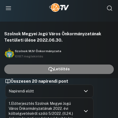
Videó
Szolnok Megyei Jogú Város Önkormányzatának
lejátszása
Testületi ülése 2022.06.30.
Szolnok MJV Önkormányzata
10187 megtekintés
Letöltés
Összesen 20 napirendi pont
Napirendi előtt
Hozzászólások
Szalay Fe
Ugrás a napirendi pontra
1.Előterjesztés Szolnok Megyei Jogú
Hozzászól
Város Önkormányzatának 2022. évi
költségvetéséről szóló 5/2022. (II.24.)