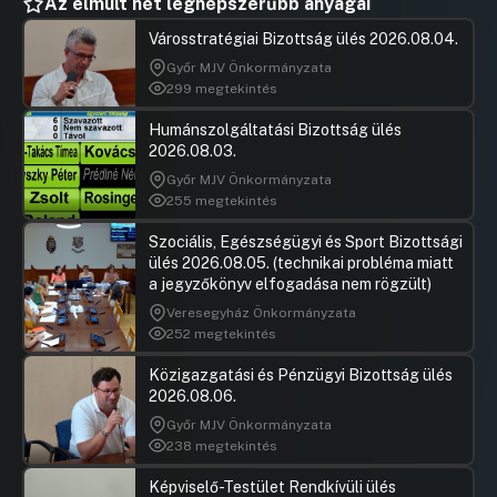
Az elmúlt hét legnépszerűbb anyagai
Városstratégiai Bizottság ülés 2026.08.04.
Győr MJV Önkormányzata
299 megtekintés
Humánszolgáltatási Bizottság ülés
2026.08.03.
Győr MJV Önkormányzata
255 megtekintés
Szociális, Egészségügyi és Sport Bizottsági
ülés 2026.08.05. (technikai probléma miatt
a jegyzőkönyv elfogadása nem rögzült)
Veresegyház Önkormányzata
252 megtekintés
Közigazgatási és Pénzügyi Bizottság ülés
2026.08.06.
Győr MJV Önkormányzata
238 megtekintés
Képviselő-Testület Rendkívüli ülés