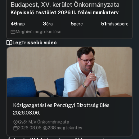
Budapest, XV. kerület Önkormányzata
Képviselő-testület 2026 II. félévi munkaterv
46
3
5
50
nap
óra
perc
másodperc
Meghívó megtekintése
Legfrissebb videó
Közigazgatási és Pénzügyi Bizottság ülés
2026.08.06.
Győr MJV Önkormányzata
2026.08.06.
238 megtekintés