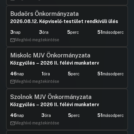
Budaörs Önkormányzata
2026.08.12. Képviselő-testület rendkívüli ülés
3
3
5
50
nap
óra
perc
másodperc
Meghívó megtekintése
Miskolc MJV Önkormányzata
Közgyűlés – 2026 II. félévi munkaterv
46
1
5
50
nap
óra
perc
másodperc
Meghívó megtekintése
Szolnok MJV Önkormányzata
Közgyűlés – 2026 II. félévi munkaterv
46
3
5
50
nap
óra
perc
másodperc
Meghívó megtekintése