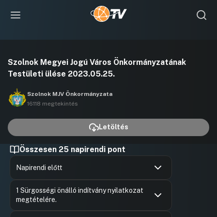
Videó
Szolnok Megyei Jogú Város Önkormányzatának
lejátszása
Testületi ülése 2023.05.25.
Szolnok MJV Önkormányzata
16118 megtekintés
Letöltés
Összesen 25 napirendi pont
Napirendi előtt
Hozzászólások
Szalay Fe
Ugrás a napirendi pontra
1 Sürgosségi önálló indítvány nyilatkozat
Hozzászól
megtételére.
Hozzászólások
Tasnádi Z
Ugrás a napirendi pontra