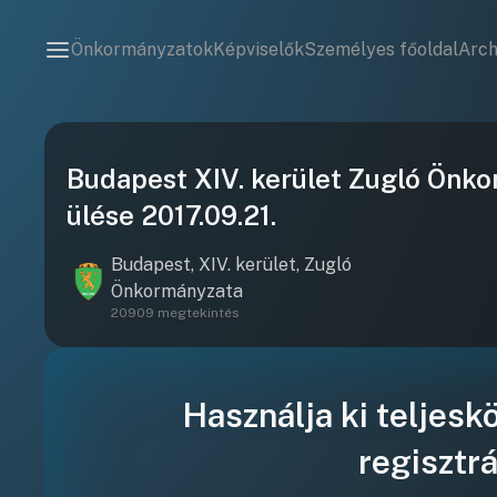
Önkormányzatok
Képviselők
Személyes főoldal
Arc
Budapest XIV. kerület Zugló Önko
ülése 2017.09.21.
Budapest, XIV. kerület, Zugló
Önkormányzata
20909 megtekintés
Használja ki teljesk
regisztrá