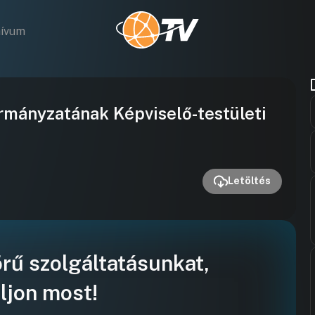
hívum
Videó
rmányzatának Képviselő-testületi
lejátszása
Letöltés
örű szolgáltatásunkat,
ljon most!