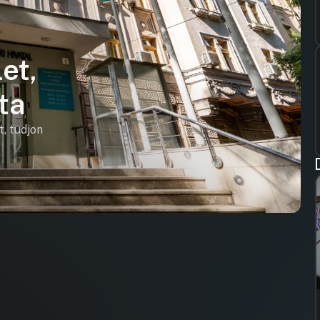
et,
ta
t, tudjon