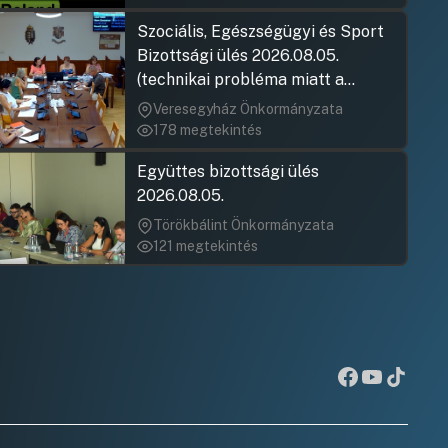
UGRÁS A NAPIREND ELEJÉRE
Karácsony G
Hozzászólásra
Karácsony G
Karácsony G
Szociális, Egészségügyi és Sport
Hozzászólásra
Hozzászólásra
Sógor Lászl
Hozzászólásra
Bizottsági ülés 2026.08.05.
Hozzászólásra
(technikai probléma miatt a
Karácsony G
Hozzászólásra
jegyzőkönyv elfogadása nem
Veresegyház Önkormányzata
Várnai Lászl
rögzült)
Hozzászólásra
178 megtekintés
Karácsony G
Hozzászólásra
Együttes bizottsági ülés
2026.08.05.
Törökbálint Önkormányzata
121 megtekintés