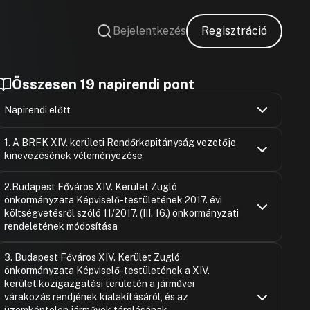
Bejelentkezés
Regisztráció
Összesen 19 napirendi pont
Napirendi előtt
Karácsony G
Hozzászólások
Ugrás a napirendi pontra
1. A BRFK XIV. kerületi Rendőrkapitányság vezetője
Hozzászólásra
kinevezésének véleményezése
Várnai Lászl
Hozzászólásra
Czeglédi Já
Hozzászólások
Karácsony G
Ugrás a napirendi pontra
2.Budapest Főváros XIV. Kerület Zugló
Hozzászólásra
Hozzászólásra
önkormányzata Képviselő-testületének 2017. évi
Karácsony G
Rozgonyi Zo
Hozzászólásra
költségvetésről szóló 11/2017. (III. 16.) önkormányzati
Hozzászólásra
Barabás Fer
Karácsony G
rendeletének módosítása
Hozzászólásra
Hozzászólásra
Karácsony G
Kovács Balá
Karácsony G
Hozzászólások
Ugrás a napirendi pontra
3. Budapest Főváros XIV. Kerület Zugló
Hozzászólásra
Hozzászólásra
Hozzászólásra
Hajdu Flóriá
Karácsony G
önkormányzata Képviselő-testületének a XIV.
Hozzászólásra
Hozzászólásra
kerület közigazgatási területén a járművei
Karácsony G
Tarjányi Tam
várakozás rendjének kialakításáról, és az
Hozzászólásra
Hozzászólásra