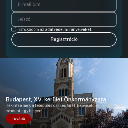
Elfogadom az
adatvédelmi irányelveket.
Regisztráció
Budapest, XV. kerület Önkormányzata
Tekintse meg a település összes hírét, képviselőjét, tudjon meg
mindent egy helyen!
Tovább