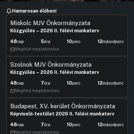
Hamarosan élőben!
Miskolc MJV Önkormányzata
Közgyűlés – 2026 II. félévi munkaterv
48
5
10
11
nap
óra
perc
másodperc
Meghívó megtekintése
Szolnok MJV Önkormányzata
Közgyűlés – 2026 II. félévi munkaterv
48
7
10
11
nap
óra
perc
másodperc
Meghívó megtekintése
Budapest, XV. kerület Önkormányzata
Képviselő-testület 2026 II. félévi munkaterv
48
7
10
11
nap
óra
perc
másodperc
Meghívó megtekintése