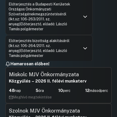
Hozzászólások
Vizér Klár
Ugrás a napirendi pontra
Előterjesztés a Budapesti Kerületek
Hozzászól
Országos Önkormányzati
Szövetségénekmegszüntetéséről
(Ikt.sz: 106-263/2011. sz.
anyag)Előterjesztő, előadó: László
Tamás polgármester
Hozzászólások
Vizér Klár
Ugrás a napirendi pontra
Előterjesztés bizottság alakításáról
Hozzászól
(Ikt.sz: 106-264/2011. sz.
anyag)Előterjesztő, előadó: László
Tamás polgármester
Hamarosan élőben!
Hozzászólások
Vizér Klár
Ugrás a napirendi pontra
Előterjesztés a "MIÉNK A ... TÉR!"
Hozzászól
közterület-fejlesztési célú közösségi
Miskolc MJV Önkormányzata
programpályázati kiírásának
Közgyűlés – 2026 II. félévi munkaterv
jóváhagyásáról (Ikt.sz: 106-272/2011. sz.
anyag)Előterjesztő: László Tamás
48
5
10
11
nap
óra
perc
másodperc
polgármesterElőadó: Novák Ágnes
alpolgármester
Meghívó megtekintése
Hozzászólások
László T
Ugrás a napirendi pontra
Előterjesztés az újpalotai kiserdőben
Hozzászól
Szolnok MJV Önkormányzata
kialakult állapot rendezésének