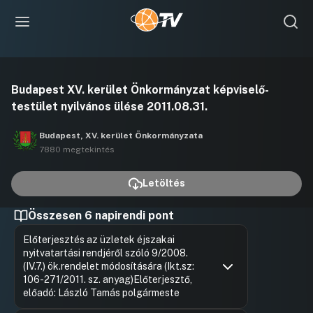
Videó
Budapest XV. kerület Önkormányzat képviselő-
lejátszása
testület nyilvános ülése 2011.08.31.
Budapest, XV. kerület Önkormányzata
7880 megtekintés
Letöltés
Összesen 6 napirendi pont
Előterjesztés az üzletek éjszakai
nyitvatartási rendjéről szóló 9/2008.
(IV.7.) ök.rendelet módosítására (Ikt.sz:
106-271/2011. sz. anyag)Előterjesztő,
előadó: László Tamás polgármeste