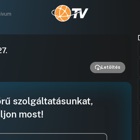
hívum
Videó
27.
lejátszása
Letöltés
örű szolgáltatásunkat,
ljon most!