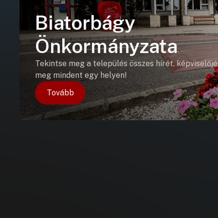
Biatorbágy
Önkormányzata
Tekintse meg a település összes hírét, képviselőjé
meg mindent egy helyen!
Tovább