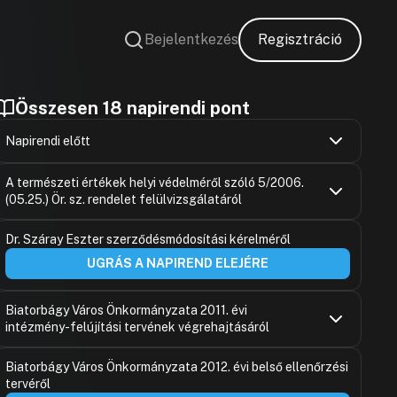
Bejelentkezés
Regisztráció
Összesen 18 napirendi pont
Napirendi előtt
Dr. Palovics
Hozzászólások
Ugrás a napirendi pontra
A természeti értékek helyi védelméről szóló 5/2006.
Hozzászólásra
(05.25.) Ör. sz. rendelet felülvizsgálatáról
Dr. Palovics
Hozzászólások
Ugrás a napirendi pontra
Dr. Száray Eszter szerződésmódosítási kérelméről
Hozzászólásra
UGRÁS A NAPIREND ELEJÉRE
Biatorbágy Város Önkormányzata 2011. évi
intézmény-felújítási tervének végrehajtásáról
Fekete Péte
Hozzászólások
Ugrás a napirendi pontra
Biatorbágy Város Önkormányzata 2012. évi belső ellenőrzési
Hozzászólásra
tervéről
Varga Lászl