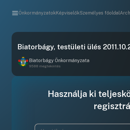
Önkormányzatok
Képviselők
Személyes főoldal
Arc
Biatorbágy, testületi ülés 2011.10.
Biatorbágy Önkormányzata
9588 megtekintés
Használja ki teljesk
regisztrá