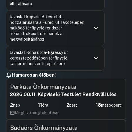
elbírálására
Hozzászólások
Karácson
Ugrás a napirendi pontra
Javaslat képviselő-testületi
Hozzászól
hozzájárulásra a Füredi úti lakótelepen
működő térfigyelő rendszer
rekonstrukció I. ütemének a
megvalósításához
Hozzászólások
Barta Ján
Ugrás a napirendi pontra
Javaslat Róna utca-Egressy út
Hozzászól
kereszteződésében térfigyelő
kamerarendszer telepitésére
Hozzászólások
Barta Ján
Ugrás a napirendi pontra
Hamarosan élőben!
Javaslat Budapest Főváros XIV. Kerület
Hozzászól
Zugló Önkormányzata
Perkáta Önkormányzata
Képviselőtestületének a 2016. évi
költségvetésről szóló 17/2016. (III. 04.)
2026.08.11. Képviselő-Testület Rendkívüli ülés
önkormányzati rendelet módosítására
2
11
2
18
nap
óra
perc
másodperc
Hozzászólások
Pécsi Diá
Ugrás a napirendi pontra
Javaslat az önkormányzat testnevelés
Meghívó megtekintése
Hozzászól
és sportfeladatairól, a helyi testnevelés
és a sporttevékenység támogatásáról
Budaörs Önkormányzata
szóló 17/2010. (V. 25.) önkormányzati