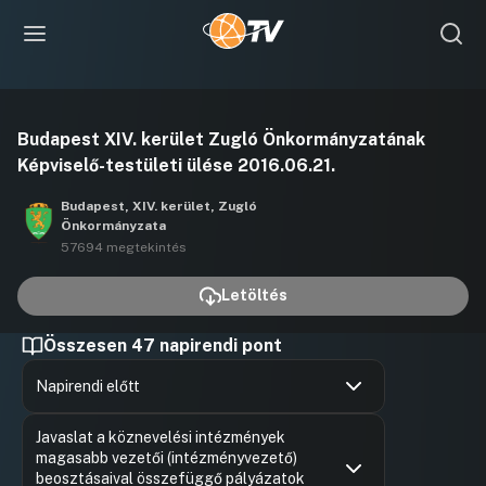
Videó
Budapest XIV. kerület Zugló Önkormányzatának
lejátszása
Képviselő-testületi ülése 2016.06.21.
Budapest, XIV. kerület, Zugló
Önkormányzata
57694 megtekintés
Letöltés
Összesen 47 napirendi pont
Napirendi előtt
Hozzászólások
Karácson
Ugrás a napirendi pontra
Javaslat a köznevelési intézmények
Hozzászól
magasabb vezetői (intézményvezető)
beosztásaival összefüggő pályázatok