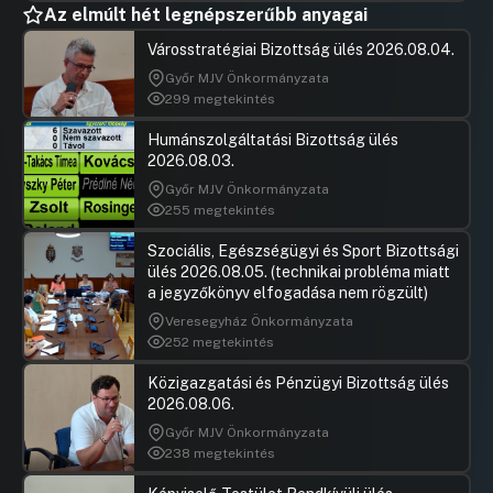
biztosítására az Interreg CENTRAL EUROPE
Az elmúlt hét legnépszerűbb anyagai
program 3. prioritásán belül (Együttműködés a
természeti és kulturális örökségvédelem
Városstratégiai Bizottság ülés 2026.08.04.
területén Közép-Európa fenntartható
Győr MJV Önkormányzata
fejlődésének érdekében)
299 megtekintés
UGRÁS A NAPIREND ELEJÉRE
Humánszolgáltatási Bizottság ülés
2026.08.03.
Javaslat a Budapesti Gazdasági
Egyetem – Budapest XIV. kerület,
Győr MJV Önkormányzata
255 megtekintés
Buzogány utca használatával
kapcsolatos – éves beszámolójának
Szociális, Egészségügyi és Sport Bizottsági
elfogadására
ülés 2026.08.05. (technikai probléma miatt
Hozzászólások
Bihary Zo
Ugrás a napirendi pontra
a jegyzőkönyv elfogadása nem rögzült)
Javaslat a 212/2016. (IV. 21.) határozat
Hozzászól
Veresegyház Önkormányzata
módosítására és településrendezési
252 megtekintés
szerződés megkötésére a Fogarasi Bank
Top Kft.-vel
Közigazgatási és Pénzügyi Bizottság ülés
Hozzászólások
Barta Ján
Ugrás a napirendi pontra
2026.08.06.
Javaslat a Zuglói
Hozzászól
Győr MJV Önkormányzata
Intézménygazdálkodási Központ alapító
238 megtekintés
okiratának módosítására
Pécsi Diá