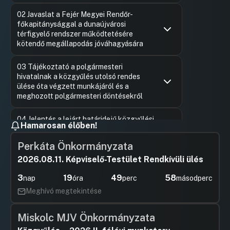
Hozzászólások
Tóth Kál
Ugrás a napirendi pontra
02 Javaslat a Fejér Megyei Rendőr-
Hozzászól
főkapitánysággal a dunaújvárosi
térfigyelő rendszer működtetésére
kötendő megállapodás jóváhagyására
Hozzászólások
Tóth Kál
Ugrás a napirendi pontra
03 Tájékoztató a polgármesteri
Hozzászól
hivatalnak a közgyűlés utolsó rendes
ülése óta végzett munkájáról és a
meghozott polgármesteri döntésekről
Hozzászólások
Szepesi At
Ugrás a napirendi pontra
04 Jelentés a lejárt határidejű közgyűlési
Hozzászól
Hamarosan élőben!
határozatok végrehajtásáról
UGRÁS A NAPIREND ELEJÉRE
Perkáta Önkormányzata
2026.08.11. Képviselő-Testület Rendkívüli ülés
05 Javaslat Dunaújváros Megyei Jogú
Város Önkormányzata Közgyűlésének az
3
19
49
57
nap
óra
perc
másodperc
építményadóról szóló önkormányzati
Meghívó megtekintése
rendelet megalkotására
Hozzászólások
Tóth Kál
Ugrás a napirendi pontra
Miskolc MJV Önkormányzata
06 Javaslat Dunaújváros MJV
Hozzászól
Önkormányzata Közgyűlésének