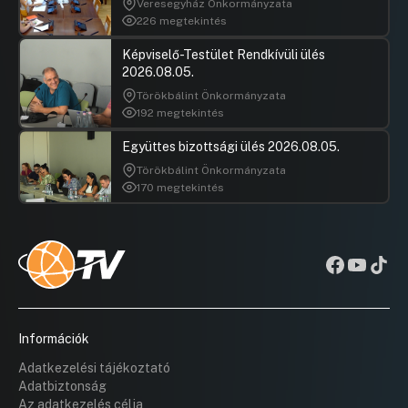
Veresegyház Önkormányzata
29 Javaslat a Miskolci Zsidó
Hozzászól
226 megtekintés
Hitközséggel haszonkölcsön-szerződés
megkötésére
Képviselő-Testület Rendkívüli ülés
Hozzászólások
Tóth Kál
Ugrás a napirendi pontra
2026.08.05.
30 Javaslat Dunaújváros területén fák
Hozzászól
Törökbálint Önkormányzata
ültetési, valamint füvesítési munkálataira
192 megtekintés
Hozzászólások
Tóth Kál
Ugrás a napirendi pontra
Hozzászól
Együttes bizottsági ülés 2026.08.05.
Törökbálint Önkormányzata
170 megtekintés
Információk
Adatkezelési tájékoztató
Adatbiztonság
Az adatkezelés célja