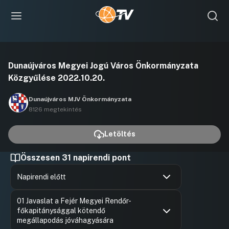
Videó
Dunaújváros Megyei Jogú Város Önkormányzata
lejátszása
Közgyűlése 2022.10.20.
Dunaújváros MJV Önkormányzata
8126 megtekintés
Letöltés
Összesen 31 napirendi pont
Napirendi előtt
Hozzászólások
Tóth Kál
Ugrás a napirendi pontra
01 Javaslat a Fejér Megyei Rendőr-
Hozzászól
főkapitánysággal kötendő
megállapodás jóváhagyására