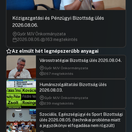
fenntartásában lévő Útkeresés Segítő
Szolgálat költségvetési előirányzatának
módosítására
Közigazgatási és Pénzügyi Bizottság ülés
Hozzászólások
Tóth Kál
Ugrás a napirendi pontra
25 Javaslat az önkormányzat
2026.08.06.
Hozzászól
fenntartásában lévő Dunaújvárosi Óvoda
Győr MJV Önkormányzata
költségvetési előirányzatának
2026.08.06.
163 megtekintés
módosítására
Az elmúlt hét legnépszerűbb anyagai
Hozzászólások
Tóth Kál
Ugrás a napirendi pontra
26 Javaslat a Dunaújvárosi Óvodában
Hozzászól
fejlesztőpedagógus álláshely
Városstratégiai Bizottság ülés 2026.08.04.
engedélyezésére
Győr MJV Önkormányzata
267 megtekintés
Hozzászólások
Tóth Kál
Ugrás a napirendi pontra
27 Javaslat a hajléktalan ellátórendszer
Hozzászól
Humánszolgáltatási Bizottság ülés
működtetésére vonatkozó
2026.08.03.
állásfoglalásról szóló 439/2017. (VI.15.)
határozat módosítására
Győr MJV Önkormányzata
239 megtekintés
Hozzászólások
Tóth Kál
Ugrás a napirendi pontra
28 Javaslat köztemetési szolgáltatásra
Hozzászól
Szociális, Egészségügyi és Sport Bizottsági
vonatkozó pályázathoz ajánlattevők
ülés 2026.08.05. (technikai probléma miatt
kiválasztására
a jegyzőkönyv elfogadása nem rögzült)
Hozzászólások
Tóth Kál
Ugrás a napirendi pontra