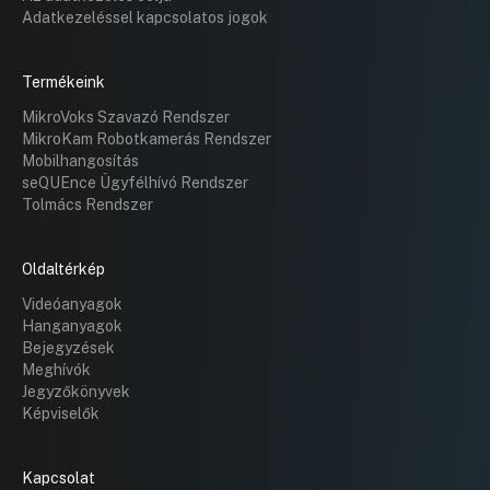
Adatkezeléssel kapcsolatos jogok
Termékeink
MikroVoks Szavazó Rendszer
MikroKam Robotkamerás Rendszer
Mobilhangosítás
seQUEnce Ügyfélhívó Rendszer
Tolmács Rendszer
Oldaltérkép
Videóanyagok
Hanganyagok
Bejegyzések
Meghívók
Jegyzőkönyvek
Képviselők
Kapcsolat