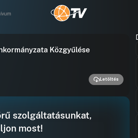
hívum
Videó
Önkormányzata Közgyűlése
lejátszása
Letöltés
örű szolgáltatásunkat,
ljon most!