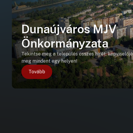
Dunaújváros MJV
Önkormányzata
Tekintse meg a település összes hírét, képviselőjé
meg mindent egy helyen!
Tovább