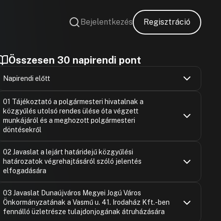
Bejelentkezés
Regisztráció
Összesen 30 napirendi pont
Napirendi előtt
Hozzászólások
Ugrás a napirendi pontra
SZAVAZÁS
01 Tájékoztató a polgármesteri hivatalnak a
közgyűlés utolsó rendes ülése óta végzett
SZAVAZÁS
munkájáról és a meghozott polgármesteri
döntésekről
Hozzászólások
Ugrás a napirendi pontra
SZAVAZÁS
02 Javaslat a lejárt határidejű közgyűlési
határozatok végrehajtásáról szóló jelentés
elfogadására
Hozzászólások
Ugrás a napirendi pontra
SZAVAZÁS
03 Javaslat Dunaújváros Megyei Jogú Város
Önkormányzatának a Vasmű u. 41. Irodaház Kft.-ben
fennálló üzletrésze tulajdonjogának átruházására