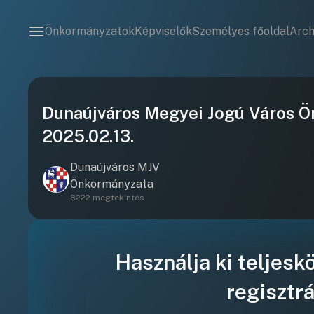
Önkormányzatok
Képviselők
Személyes főoldal
Arc
Dunaújváros Megyei Jogú Város 
2025.02.13.
Dunaújváros MJV
Önkormányzata
8222 megtekintés
Használja ki teljesk
regisztrá