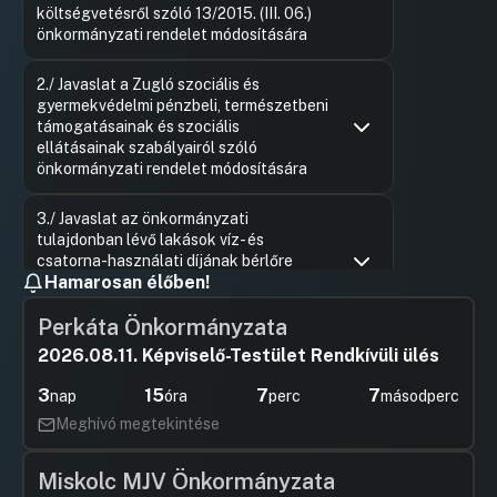
költségvetésről szóló 13/2015. (III. 06.)
önkormányzati rendelet módosítására
Hozzászólások
Lévai Sán
Ugrás a napirendi pontra
2./ Javaslat a Zugló szociális és
Hozzászól
gyermekvédelmi pénzbeli, természetbeni
támogatásainak és szociális
ellátásainak szabályairól szóló
önkormányzati rendelet módosítására
Hozzászólások
Karácson
Ugrás a napirendi pontra
3./ Javaslat az önkormányzati
Hozzászól
tulajdonban lévő lakások víz- és
csatorna-használati díjának bérlőre
Hamarosan élőben!
történő áthárításáról szóló
önkormányzati rendelet megalkotására
Perkáta Önkormányzata
Hozzászólások
Karácson
Ugrás a napirendi pontra
4./ Javaslat a Budapest Főváros XIV.
2026.08.11. Képviselő-Testület Rendkívüli ülés
Hozzászól
Kerület Zugló Önkormányzata
3
15
7
7
tulajdonában álló helyiségek bérletének
nap
óra
perc
másodperc
szabályozásáról szóló 44/2015. (X 21.)
Meghívó megtekintése
sz. önkormányzati rendelet módosítására
Hozzászólások
Karácson
Ugrás a napirendi pontra
Miskolc MJV Önkormányzata
5./ Javaslat a településképi eljárásokról
Hozzászól