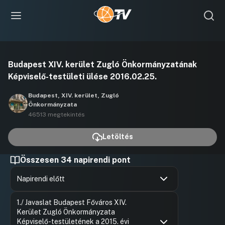
Videó
Budapest XIV. kerület Zugló Önkormányzatának
lejátszása
Képviselő-testületi ülése 2016.02.25.
Budapest, XIV. kerület, Zugló
Önkormányzata
46513 megtekintés
Letöltés
Összesen 34 napirendi pont
Napirendi előtt
Hozzászólások
Rozgonyi 
Ugrás a napirendi pontra
1./ Javaslat Budapest Főváros XIV.
Hozzászól
Kerület Zugló Önkormányzata
Képviselő-testületének a 2015. évi