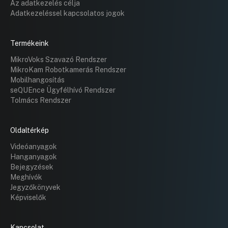
Az adatkezelés célja
(Stefánia u. 93.) alatti ház falán
Adatkezeléssel kapcsolatos jogok
elhelyezett Boros-Fischer emléktábla
cseréjére
Hozzászólások
Karácson
Ugrás a napirendi pontra
Termékeink
Hozzászól
MikroVoks Szavazó Rendszer
MikroKam Robotkamerás Rendszer
Mobilhangosítás
seQUEnce Ügyfélhívó Rendszer
Tolmács Rendszer
Oldaltérkép
Videóanyagok
Hanganyagok
Bejegyzések
Meghívók
Jegyzőkönyvek
Képviselők
Kapcsolat