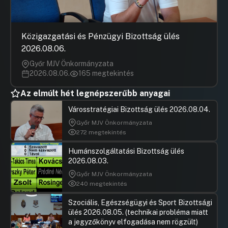
Hozzászólások
Karácson
Ugrás a napirendi pontra
24./ Javaslat a 358/2015. (171128.)
Hozzászól
számú Képviselő-testületi határozattal -
a Rákosfalva park 1-3. szám, 39221/28
Közigazgatási és Pénzügyi Bizottság ülés
hrsz. alatti ingatlan térrekonstrukciójára
2026.08.06.
— jóváhagyott engedélyokirat
módosítására
Győr MJV Önkormányzata
2026.08.06.
165 megtekintés
Hozzászólások
Karácson
Ugrás a napirendi pontra
25./ Javaslat a Zuglói Egészségügyi
Hozzászól
Szolgálat járóbeteg-szakellátás
Az elmúlt hét legnépszerűbb anyagai
kapacitásának átcsoportosítása iránti
Városstratégiai Bizottság ülés 2026.08.04.
kérelem benyújtására Előterjesztő:
Rozgonyi Zoltán alpolgármester
Győr MJV Önkormányzata
272 megtekintés
Hozzászólások
Sógor Lás
Ugrás a napirendi pontra
26./ Javaslat az ötven év alatti zuglói
Hozzászól
Humánszolgáltatási Bizottság ülés
lakosság egészségfelmérésének
2026.08.03.
elvégzésére
Győr MJV Önkormányzata
Hozzászólások
Karácson
Ugrás a napirendi pontra
240 megtekintés
27./ Javaslat a Budapest XIV. kerület,
Hozzászól
Ógyalla közben 32-es autóbusz
Szociális, Egészségügyi és Sport Bizottsági
megállójának létesítéséről
ülés 2026.08.05. (technikai probléma miatt
a jegyzőkönyv elfogadása nem rögzült)
Hozzászólások
Karácson
Ugrás a napirendi pontra