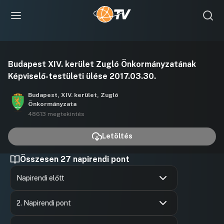
Videó
Budapest XIV. kerület Zugló Önkormányzatának
lejátszása
Képviselő-testületi ülése 2017.03.30.
Budapest, XIV. kerület, Zugló
Önkormányzata
48613 megtekintés
Letöltés
Összesen 27 napirendi pont
Napirendi előtt
Hozzászólások
Karácson
Ugrás a napirendi pontra
Hozzászól
2. Napirendi pont
Hozzászólások
Karácson
Ugrás a napirendi pontra