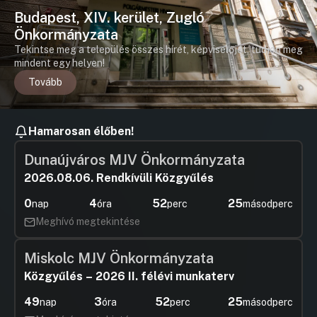
Budapest, XIV. kerület, Zugló
Önkormányzata
Tekintse meg a település összes hírét, képviselőjét, tudjon meg
mindent egy helyen!
Tovább
Hamarosan élőben!
Dunaújváros MJV Önkormányzata
2026.08.06. Rendkívüli Közgyűlés
0
4
52
24
nap
óra
perc
másodperc
Meghívó megtekintése
Miskolc MJV Önkormányzata
Közgyűlés – 2026 II. félévi munkaterv
49
3
52
24
nap
óra
perc
másodperc