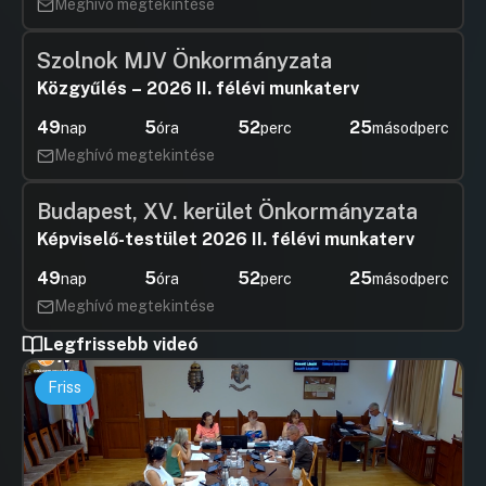
Meghívó megtekintése
Szolnok MJV Önkormányzata
Közgyűlés – 2026 II. félévi munkaterv
49
5
52
24
nap
óra
perc
másodperc
Meghívó megtekintése
Budapest, XV. kerület Önkormányzata
Képviselő-testület 2026 II. félévi munkaterv
49
5
52
24
nap
óra
perc
másodperc
Meghívó megtekintése
Legfrissebb videó
Friss