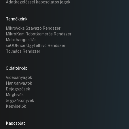
Adatkezeléssel kapcsolatos jogok
Termékeink
MikroVoks Szavazó Rendszer
MikroKam Robotkamerás Rendszer
Mobilhangosítás
seQUEnce Ügyfélhívó Rendszer
Tolmács Rendszer
Oldaltérkép
Videóanyagok
Hanganyagok
Bejegyzések
Meghívók
Jegyzőkönyvek
Képviselők
Kapcsolat