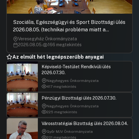
Szociális, Egészségügyi és Sport Bizottsági ülés
2026.08.05. (technikai probléma miatt a
jegyzőkönyv elfogadása nem rögzült)
Veresegyház Önkormányzata
2026.08.05.
166 megtekintés
Az elmúlt hét legnépszerűbb anyagai
Képviselő-Testület Rendkívüli ülés
2026.07.30.
Nagyhegyes Önkormányzata
417 megtekintés
Pénzügyi Bizottsági ülés 2026.07.30.
Nagyhegyes Önkormányzata
225 megtekintés
Városstratégiai Bizottság ülés 2026.08.04.
Győr MJV Önkormányzata
201 megtekintés