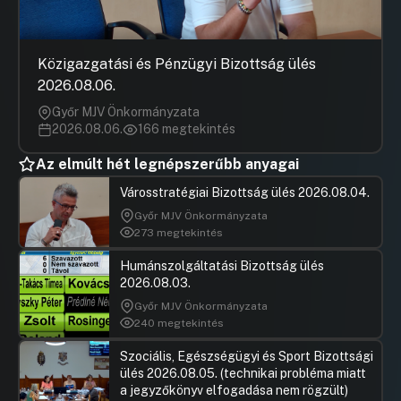
együttes értékesítése (Budapest XIV. kerület,
Egressy út 106. (Angol utca 28.) (31797 hrsz.),
Egressy út 102-104. (31800 hrsz.))
Közigazgatási és Pénzügyi Bizottság ülés
UGRÁS A NAPIREND ELEJÉRE
2026.08.06.
45./ Önkormányzat tulajdonát képező
Győr MJV Önkormányzata
ingatlanok együttes értékesítése
2026.08.06.
166 megtekintés
(Budapest XIV. kerület, Telepes utca 82.
(31151 hrsz.), Telepes utca 84. (31152
Az elmúlt hét legnépszerűbb anyagai
hrsz.), Telepes utca 86. (31153 hrsz.))
Városstratégiai Bizottság ülés 2026.08.04.
Hozzászólások
Karácson
Ugrás a napirendi pontra
Győr MJV Önkormányzata
46./ Önkormányzat tulajdonát képező telek
Hozzászól
273 megtekintés
értékesítése (Budapest XIV. kerület, Angol utca
55-59. (31772 hrsz.))
Humánszolgáltatási Bizottság ülés
UGRÁS A NAPIREND ELEJÉRE
2026.08.03.
Győr MJV Önkormányzata
47./ 2019. évi belső ellenőrzési terv
240 megtekintés
jóváhagyása
Szociális, Egészségügyi és Sport Bizottsági
Hozzászólások
Tildy Balá
Ugrás a napirendi pontra
48./ Budapest Főváros XIV. Kerület Zugló
ülés 2026.08.05. (technikai probléma miatt
Hozzászól
Önkormányzata 2019. I. ülésszak munkaterve
a jegyzőkönyv elfogadása nem rögzült)