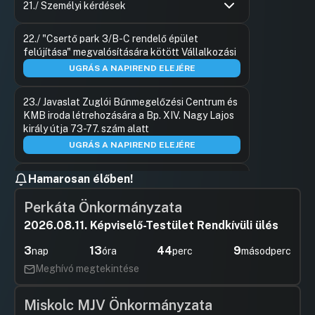
Hozzászól
21./ Személyi kérdések
Hozzászólások
Rozgonyi 
Ugrás a napirendi pontra
22./ "Csertő park 3/B-C rendelő épület
Hozzászól
felújítása" megvalósítására kötött Vállalkozási
UGRÁS A NAPIREND ELEJÉRE
23./ Javaslat Zuglói Bűnmegelőzési Centrum és
KMB iroda létrehozására a Bp. XIV. Nagy Lajos
király útja 73-77. szám alatt
UGRÁS A NAPIREND ELEJÉRE
Hamarosan élőben!
24./ Térfigyelő kamerarendszer
helyszíneinek meghatározása
Perkáta Önkormányzata
Hozzászólások
Hajdu Flór
Ugrás a napirendi pontra
25./ Kutyafuttatók 2019. évi
2026.08.11. Képviselő-Testület Rendkívüli ülés
Hozzászól
fejlesztéséhez kapcsolódó műszaki
3
13
44
9
tartalom bemutatása
nap
óra
perc
másodperc
Meghívó megtekintése
Hozzászólások
Szabó Re
Ugrás a napirendi pontra
26./ Intézkedéscsomag a zuglói
Hozzászól
fogyatékkal élő embertársaink
Miskolc MJV Önkormányzata
élethelyzetének javítása