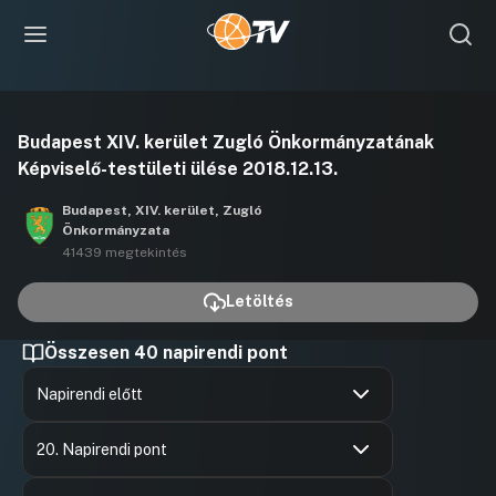
Videó
Budapest XIV. kerület Zugló Önkormányzatának
lejátszása
Képviselő-testületi ülése 2018.12.13.
Budapest, XIV. kerület, Zugló
Önkormányzata
41439 megtekintés
Letöltés
Összesen 40 napirendi pont
Napirendi előtt
Hozzászólások
Karácson
Ugrás a napirendi pontra
Hozzászól
20. Napirendi pont
Hozzászólások
Karácson
Ugrás a napirendi pontra