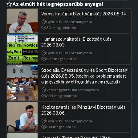
UGRÁS A NAPIREND ELEJÉRE
Az elmúlt hét legnépszerűbb anyagai
Városstratégiai Bizottság ülés 2026.08.04.
49./ A Zuglói Egészségügyi Szolgálat fül-orr-
Győr MJV Önkormányzata
gégegyógyászat szakrendelés óraszámának
301 megtekintés
átcsoportosítása kardiológia szakrendelés
indítása céljából
Humánszolgáltatási Bizottság ülés
UGRÁS A NAPIREND ELEJÉRE
2026.08.03.
Győr MJV Önkormányzata
50./ Együttműködési Megállapodás 2. számú
257 megtekintés
módosítása a „TÉR_KÖZ – Megújuló zöld
folyosó” pályázatra vonatkozóan
Szociális, Egészségügyi és Sport Bizottsági
ülés 2026.08.05. (technikai probléma miatt
UGRÁS A NAPIREND ELEJÉRE
a jegyzőkönyv elfogadása nem rögzült)
Veresegyház Önkormányzata
51./ Együttműködési Megállapodás megkötése
254 megtekintés
a „Rákos-patak revitalizációja” című, TÉR_KÖZ
BUDAPEST 2018 pályázatra vonatkozóan
Közigazgatási és Pénzügyi Bizottság ülés
UGRÁS A NAPIREND ELEJÉRE
2026.08.06.
Győr MJV Önkormányzata
52./ Együttműködési Megállapodás a Dr.
241 megtekintés
Mező Ferenc Általános Iskola tornatermi
öltözőjé-nek felújítása tárgyában a