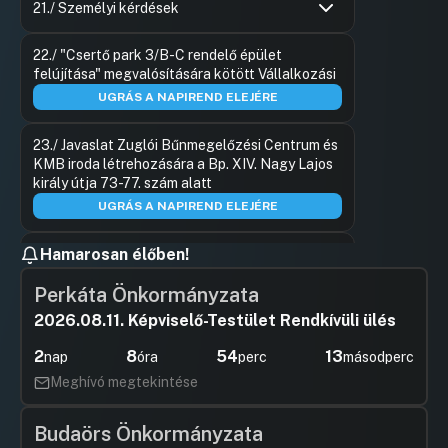
Hozzászól
21./ Személyi kérdések
Hozzászólások
Rozgonyi 
Ugrás a napirendi pontra
22./ "Csertő park 3/B-C rendelő épület
Hozzászól
felújítása" megvalósítására kötött Vállalkozási
UGRÁS A NAPIREND ELEJÉRE
23./ Javaslat Zuglói Bűnmegelőzési Centrum és
KMB iroda létrehozására a Bp. XIV. Nagy Lajos
király útja 73-77. szám alatt
UGRÁS A NAPIREND ELEJÉRE
Hamarosan élőben!
24./ Térfigyelő kamerarendszer
helyszíneinek meghatározása
Perkáta Önkormányzata
Hozzászólások
Hajdu Flór
Ugrás a napirendi pontra
25./ Kutyafuttatók 2019. évi
2026.08.11. Képviselő-Testület Rendkívüli ülés
Hozzászól
fejlesztéséhez kapcsolódó műszaki
2
8
54
12
tartalom bemutatása
nap
óra
perc
másodperc
Meghívó megtekintése
Hozzászólások
Szabó Re
Ugrás a napirendi pontra
26./ Intézkedéscsomag a zuglói
Hozzászól
fogyatékkal élő embertársaink
Budaörs Önkormányzata
élethelyzetének javítása