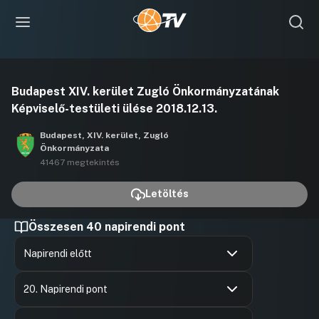
Videó
Budapest XIV. kerület Zugló Önkormányzatának
lejátszása
Képviselő-testületi ülése 2018.12.13.
Budapest, XIV. kerület, Zugló
Önkormányzata
41467 megtekintés
Letöltés
Összesen 40 napirendi pont
Napirendi előtt
Hozzászólások
Karácson
Ugrás a napirendi pontra
Hozzászól
20. Napirendi pont
Hozzászólások
Karácson
Ugrás a napirendi pontra