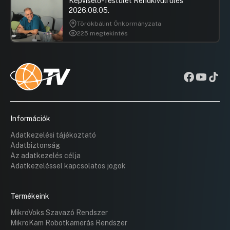
Képviselő-Testület Rendkívüli ülés
2026.08.05.
Törökbálint Önkormányzata
225 megtekintés
Információk
Adatkezelési tájékoztató
Adatbiztonság
Az adatkezelés célja
Adatkezeléssel kapcsolatos jogok
Termékeink
MikroVoks Szavazó Rendszer
MikroKam Robotkamerás Rendszer