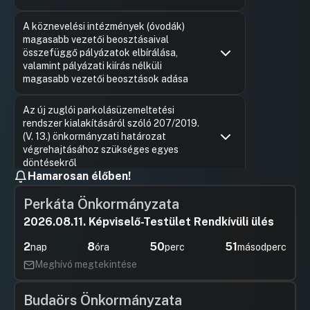
Hozzászólások
Karácson
Ugrás a napirendi pontra
A köznevelési intézmények (óvodák)
Hozzászól
magasabb vezetői beosztásaival
összefüggő pályázatok elbírálása,
valamint pályázati kiírás nélküli
magasabb vezetői beosztások adása
Hozzászólások
Lévai Sán
Ugrás a napirendi pontra
Az új zuglói parkolásüzemeltetési
Hozzászól
rendszer kialakításáról szóló 207/2019.
(V. 13.) önkormányzati határozat
végrehajtásához szükséges egyes
döntésekről
Hamarosan élőben!
Hozzászólások
Rozgonyi 
Ugrás a napirendi pontra
Kerületi építési szabályzattal összefüggő
Hozzászól
Perkáta Önkormányzata
településrendezési szerződés megkötése
(Budapest XIV. kerület, Mogyoródi út 11-13. és
2026.08.11. Képviselő-Testület Rendkívüli ülés
Zászlós u. 7. szám alatti ingatlan)
2
8
50
51
nap
óra
perc
másodperc
UGRÁS A NAPIREND ELEJÉRE
Meghívó megtekintése
Pályázat benyújtása a pénzügyminiszter
által meghirdetett Önkormányzati
Budaörs Önkormányzata
étkezési fejlesztések támogatása című