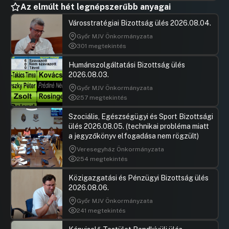
Az elmúlt hét legnépszerűbb anyagai
Városstratégiai Bizottság ülés 2026.08.04.
Győr MJV Önkormányzata
301 megtekintés
Humánszolgáltatási Bizottság ülés
2026.08.03.
Győr MJV Önkormányzata
257 megtekintés
Szociális, Egészségügyi és Sport Bizottsági
ülés 2026.08.05. (technikai probléma miatt
a jegyzőkönyv elfogadása nem rögzült)
Veresegyház Önkormányzata
254 megtekintés
Közigazgatási és Pénzügyi Bizottság ülés
2026.08.06.
Győr MJV Önkormányzata
241 megtekintés