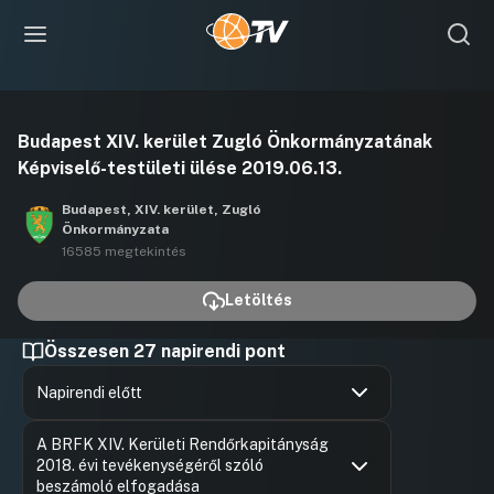
Videó
Budapest XIV. kerület Zugló Önkormányzatának
lejátszása
Képviselő-testületi ülése 2019.06.13.
Budapest, XIV. kerület, Zugló
Önkormányzata
16585 megtekintés
Letöltés
Összesen 27 napirendi pont
Napirendi előtt
Hozzászólások
Karácson
Ugrás a napirendi pontra
A BRFK XIV. Kerületi Rendőrkapitányság
Hozzászól
2018. évi tevékenységéről szóló
beszámoló elfogadása