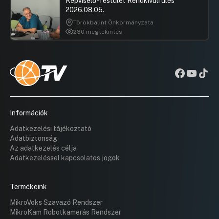
Képviselő-Testület Rendkívüli ülés
30. Javaslat a Zuglói Roma
Hozzászól
2026.08.05.
Önkormányzattal kötendő támogatási
szerződés módosítására, a Nemzetközi
Törökbálint Önkormányzata
Roma Nap támogatására
230 megtekintés
Hozzászólások
Czeglédi 
Ugrás a napirendi pontra
Hozzászól
Információk
Adatkezelési tájékoztató
Adatbiztonság
Az adatkezelés célja
Adatkezeléssel kapcsolatos jogok
Termékeink
MikroVoks Szavazó Rendszer
MikroKam Robotkamerás Rendszer