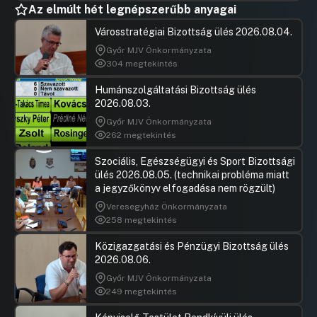
történő elnevezésének
Az elmúlt hét legnépszerűbb anyagai
kezdeményezésére
Városstratégiai Bizottság ülés 2026.08.04.
Hozzászólások
Karácson
Ugrás a napirendi pontra
26. Javaslat a Centrum TISZK jogutód
Hozzászól
Győr MJV Önkormányzata
nélküli megszűnéséről szóló döntésre
304 megtekintés
Hozzászólások
Rozgonyi 
Ugrás a napirendi pontra
Humánszolgáltatási Bizottság ülés
27. Javaslat a Budapest Főváros XIV
Hozzászól
2026.08.03.
kerület Zugló Önkormányzata
Képviselő-testületének az
Győr MJV Önkormányzata
Önkormányzat honlapjának
262 megtekintés
többnyelvűvé tételével kapcsolatban
határidő módosítás tárgyában hozott
Szociális, Egészségügyi és Sport Bizottsági
512/2015 (X 15.) számú határozatban
ülés 2026.08.05. (technikai probléma miatt
foglalt határidő módosítására
a jegyzőkönyv elfogadása nem rögzült)
Hozzászólások
Veresegyház Önkormányzata
Karácson
Ugrás a napirendi pontra
28. Javaslat a hírközlési eszközök
Hozzászól
258 megtekintés
létesítése miatti kártalanítás
összegének megállapítására
Közigazgatási és Pénzügyi Bizottság ülés
2026.08.06.
Hozzászólások
Karácson
Ugrás a napirendi pontra
29. Javaslat a Talmud Tóra Alapítvány
Hozzászól
Győr MJV Önkormányzata
támogatására
249 megtekintés
Hozzászólások
Szabó Re
Ugrás a napirendi pontra