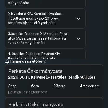
elfogadására
Hozzászólások
Karácson
Ugrás a napirendi pontra
2.Javaslat a XIV. Kerületi Hivatásos
Hozzászól
Tűzoltóparancsnokság 2015. évi
beszámolójának elfogadására
Hozzászólások
Karácson
Ugrás a napirendi pontra
3.Javaslat Budapest XIV kerület, Angol
Hozzászól
utca 53. sz. társasházzal támogatási
szerződés megkötésére
Hozzászólások
Hajdu Flór
Ugrás a napirendi pontra
4. Javaslat Budapest Főváros XIV
Hozzászól
Kerület Zugló Önkormányzata
Hamarosan élőben!
Képviselő-testületének a Zuglói
Önkormányzati Rendészet
Perkáta Önkormányzata
feladatellátásáról szóló 912014. (II. 18.)
önkormányzati rendelet módosítására
2026.08.11. Képviselő-Testület Rendkívüli ülés
Hozzászólások
Karácson
Ugrás a napirendi pontra
2
6
23
4
nap
óra
perc
másodperc
5.Javaslat a Budapest Főváros XIV.
Hozzászól
Kerület Zugló Önkormányzata
Meghívó megtekintése
tulajdonában álló helyiségek bérletének
szabályozásáról szóló 44/2015. (X 21.)
Budaörs Önkormányzata
sz. önkormányzati rendelete