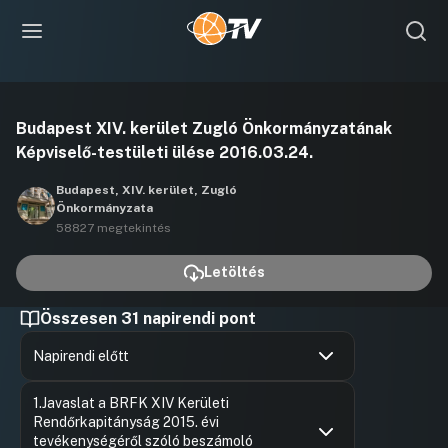
Videó
Budapest XIV. kerület Zugló Önkormányzatának
lejátszása
Képviselő-testületi ülése 2016.03.24.
Budapest, XIV. kerület, Zugló
Önkormányzata
58827 megtekintés
Letöltés
Összesen 31 napirendi pont
Napirendi előtt
Hozzászólások
Karácson
Ugrás a napirendi pontra
1.Javaslat a BRFK XIV Kerületi
Hozzászól
Rendőrkapitányság 2015. évi
tevékenységéről szóló beszámoló