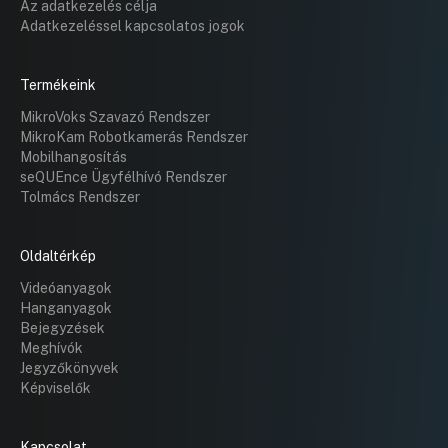
Az adatkezelés célja
Adatkezeléssel kapcsolatos jogok
Termékeink
MikroVoks Szavazó Rendszer
MikroKam Robotkamerás Rendszer
Mobilhangosítás
seQUEnce Ügyfélhívó Rendszer
Tolmács Rendszer
Oldaltérkép
Videóanyagok
Hanganyagok
Bejegyzések
Meghívók
Jegyzőkönyvek
Képviselők
Kapcsolat