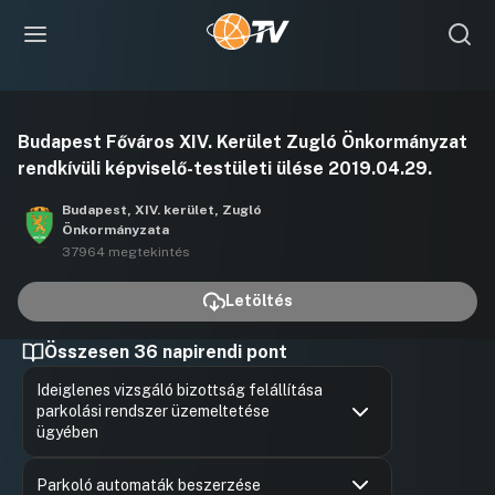
Videó
Budapest Főváros XIV. Kerület Zugló Önkormányzat
lejátszása
rendkívüli képviselő-testületi ülése 2019.04.29.
Budapest, XIV. kerület, Zugló
Önkormányzata
37964 megtekintés
Letöltés
Összesen 36 napirendi pont
Ideiglenes vizsgáló bizottság felállítása
parkolási rendszer üzemeltetése
ügyében
Hozzászólások
Rozgonyi 
Ugrás a napirendi pontra
Hozzászól
Parkoló automaták beszerzése