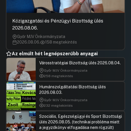
Tájékoztatás a zuglói oktatási intézmények
által igényelt fa, illetve porfogó cserje ültetési
Közigazgatási és Pénzügyi Bizottság ülés
igényről
2026.08.06.
UGRÁS A NAPIREND ELEJÉRE
Győr MJV Önkormányzata
2026.08.06.
158 megtekintés
Környezetvédelmi program
Az elmúlt hét legnépszerűbb anyagai
Hozzászólások
Várnai Lás
Ugrás a napirendi pontra
Hulladékcsökkentés
Hozzászól
Városstratégiai Bizottság ülés 2026.08.04.
UGRÁS A NAPIREND ELEJÉRE
Győr MJV Önkormányzata
258 megtekintés
Kutyafuttatók
Humánszolgáltatási Bizottság ülés
Hozzászólások
Szabó Re
Ugrás a napirendi pontra
2026.08.03.
Hozzászól
Idősügyi Stratégia
Győr MJV Önkormányzata
Hozzászólások
Pécsi Diá
Ugrás a napirendi pontra
232 megtekintés
HEGY weboldal
Hozzászól
UGRÁS A NAPIREND ELEJÉRE
Szociális, Egészségügyi és Sport Bizottsági
ülés 2026.08.05. (technikai probléma miatt
a jegyzőkönyv elfogadása nem rögzült)
36. Napirendi pont