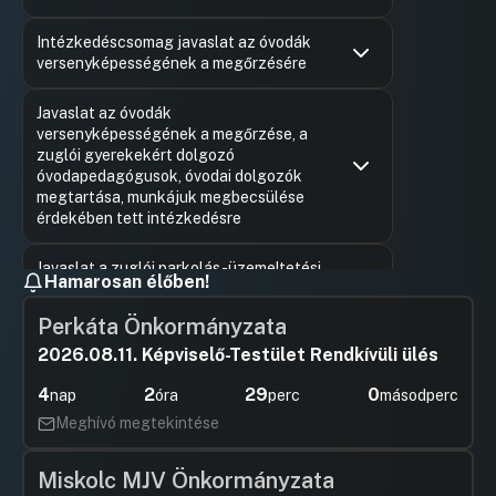
Hozzászólások
Kovács Ba
Ugrás a napirendi pontra
Intézkedéscsomag javaslat az óvodák
Hozzászól
versenyképességének a megőrzésére
Hozzászólások
Karácson
Ugrás a napirendi pontra
Javaslat az óvodák
Hozzászól
versenyképességének a megőrzése, a
zuglói gyerekekért dolgozó
óvodapedagógusok, óvodai dolgozók
megtartása, munkájuk megbecsülése
érdekében tett intézkedésre
Hozzászólások
Rozgonyi 
Ugrás a napirendi pontra
Javaslat a zuglói parkolás-üzemeltetési
Hozzászól
Hamarosan élőben!
feladatok ellátására
UGRÁS A NAPIREND ELEJÉRE
Perkáta Önkormányzata
2026.08.11. Képviselő-Testület Rendkívüli ülés
Az egészségügyi alapellátási
körzetekről szóló rendelet módosítása
4
2
29
0
nap
óra
perc
másodperc
Meghívó megtekintése
Hozzászólások
Karácson
Ugrás a napirendi pontra
Javaslat az időskor életjáradékkal történő
Hozzászól
önkormányzati támogatásáról szóló
Miskolc MJV Önkormányzata
önkormányzati rendelet megalkotására