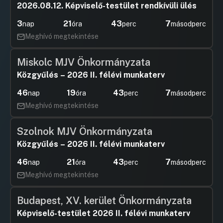
2026.08.12. Képviselő-testület rendkívüli ülés
11. Napirendi pont
3
21
43
7
nap
óra
perc
másodperc
Meghívó megtekintése
Hozzászólások
Kovács Ba
Ugrás a napirendi pontra
Hozzászól
12. Napirendi pont
Miskolc MJV Önkormányzata
Hozzászólások
Rozgonyi 
Ugrás a napirendi pontra
13. Napirendi pont
Hozzászól
Közgyűlés – 2026 II. félévi munkaterv
UGRÁS A NAPIREND ELEJÉRE
46
19
43
7
nap
óra
perc
másodperc
14. Napirendi pont
Meghívó megtekintése
UGRÁS A NAPIREND ELEJÉRE
Szolnok MJV Önkormányzata
15. Napirendi pont
Közgyűlés – 2026 II. félévi munkaterv
Hozzászólások
Barta Ján
Ugrás a napirendi pontra
46
21
43
7
nap
óra
perc
másodperc
Hozzászól
16. Napirendi pont
Meghívó megtekintése
Hozzászólások
Tildy Balá
Ugrás a napirendi pontra
Hozzászól
Budapest, XV. kerület Önkormányzata
Képviselő-testület 2026 II. félévi munkaterv