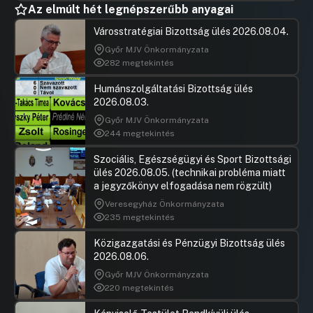
Az elmúlt hét legnépszerűbb anyagai
Városstratégiai Bizottság ülés 2026.08.04.
Győr MJV Önkormányzata
282 megtekintés
Humánszolgáltatási Bizottság ülés
2026.08.03.
Győr MJV Önkormányzata
244 megtekintés
Szociális, Egészségügyi és Sport Bizottsági
ülés 2026.08.05. (technikai probléma miatt
a jegyzőkönyv elfogadása nem rögzült)
Veresegyház Önkormányzata
235 megtekintés
Közigazgatási és Pénzügyi Bizottság ülés
2026.08.06.
Győr MJV Önkormányzata
220 megtekintés