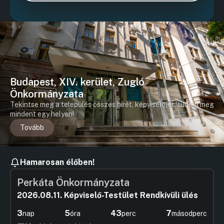
Budapest, XIV. kerület, Zugló
Önkormányzata
Tekintse meg a település összes hírét, képviselőjét, tudjon meg
mindent egy helyen!
Tovább
Hamarosan élőben!
Perkáta Önkormányzata
2026.08.11. Képviselő-Testület Rendkívüli ülés
3
5
43
7
nap
óra
perc
másodperc