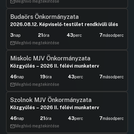
Meghívó megtekintése
Budaörs Önkormányzata
2026.08.12. Képviselő-testület rendkívüli ülés
3
21
43
7
nap
óra
perc
másodperc
Meghívó megtekintése
Miskolc MJV Önkormányzata
Közgyűlés – 2026 II. félévi munkaterv
46
19
43
7
nap
óra
perc
másodperc
Meghívó megtekintése
Szolnok MJV Önkormányzata
Közgyűlés – 2026 II. félévi munkaterv
46
21
43
7
nap
óra
perc
másodperc
Meghívó megtekintése