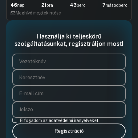
46
21
43
7
nap
óra
perc
másodperc
Meghívó megtekintése
Használja ki teljeskörű
szolgáltatásunkat, regisztráljon most!
Elfogadom az
adatvédelmi irányelveket.
Regisztráció