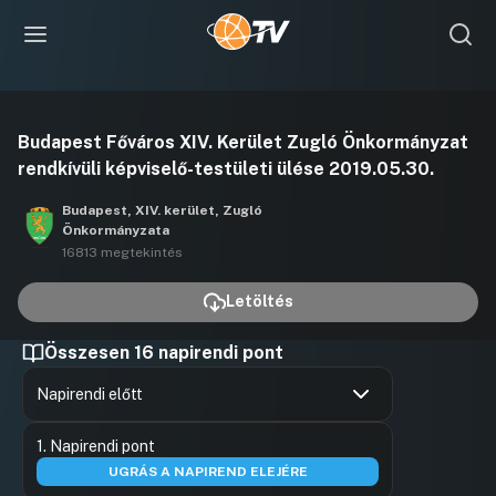
Videó
Budapest Főváros XIV. Kerület Zugló Önkormányzat
lejátszása
rendkívüli képviselő-testületi ülése 2019.05.30.
Budapest, XIV. kerület, Zugló
Önkormányzata
16813 megtekintés
Letöltés
Összesen 16 napirendi pont
Napirendi előtt
Hozzászólások
Karácson
Ugrás a napirendi pontra
1. Napirendi pont
Hozzászól
UGRÁS A NAPIREND ELEJÉRE