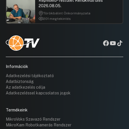
Képviselő-Testület Rendkívüli ülés
2026.08.05.
Törökbálint Önkormányzata
201 megtekintés
Információk
Adatkezelési tájékoztató
Adatbiztonság
Az adatkezelés célja
Adatkezeléssel kapcsolatos jogok
Termékeink
MikroVoks Szavazó Rendszer
MikroKam Robotkamerás Rendszer