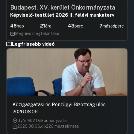
Budapest, XV. kerület Önkormányzata
Képviselő-testület 2026 II. félévi munkaterv
46
21
43
7
nap
óra
perc
másodperc
Meghívó megtekintése
Legfrissebb videó
Közigazgatási és Pénzügyi Bizottság ülés
2026.08.06.
Győr MJV Önkormányzata
2026.08.06.
220 megtekintés