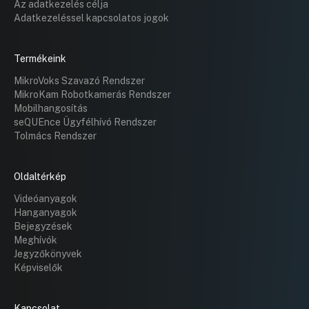
Az adatkezelés célja
Adatkezeléssel kapcsolatos jogok
Termékeink
MikroVoks Szavazó Rendszer
MikroKam Robotkamerás Rendszer
Mobilhangosítás
seQUEnce Ügyfélhívó Rendszer
Tolmács Rendszer
Oldaltérkép
Videóanyagok
Hanganyagok
Bejegyzések
Meghívók
Jegyzőkönyvek
Képviselők
Kapcsolat