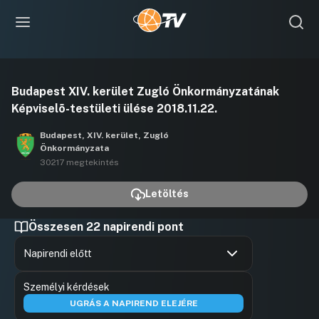
Videó
Budapest XIV. kerület Zugló Önkormányzatának
lejátszása
Képviselõ-testületi ülése 2018.11.22.
Budapest, XIV. kerület, Zugló
Önkormányzata
30217 megtekintés
Letöltés
Összesen 22 napirendi pont
Napirendi előtt
Hozzászólások
Rozgonyi 
Ugrás a napirendi pontra
Személyi kérdések
Hozzászól
UGRÁS A NAPIREND ELEJÉRE