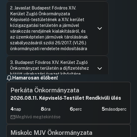
2. Javaslat Budapest Főváros XIV.
Kerület Zugló Önkormányzata
Képviselő-testületének a XIV. kerület
közigazgatási területén a járművel
várakozás rendjének kialakításáról, és
az üzemképtelen járművek tárolásának
szabályozásáról szóló 26/2017. (VI.26.)
önkormányzati rendelete módosítására
Hozzászólások
Pécsi Diá
Ugrás a napirendi pontra
3. Budapest Főváros XIV. Kerület Zugló
Hozzászól
Önkormányzat területén a díjfizetéshez
kötött várakozási övezet kibővítése
Hamarosan élőben!
Hozzászólások
Várnai Lás
Ugrás a napirendi pontra
4. Kezdeményezés a 30/2010. (VI.4.) Főv.
Hozzászól
Perkáta Önkormányzata
Kgy. rendelet módosítására
2026.08.11. Képviselő-Testület Rendkívüli ülés
Hozzászólások
Kovács Ba
Ugrás a napirendi pontra
5. Parkoló automaták beszerzése és
Hozzászól
4
8
6
5
nap
óra
perc
másodperc
üzembe helyezése, továbbá a parkoló
Meghívó megtekintése
automaták műszaki jellegű
üzemeltetése Budapest, XIV. Kerület
Zugló közigazgatási területén
Miskolc MJV Önkormányzata