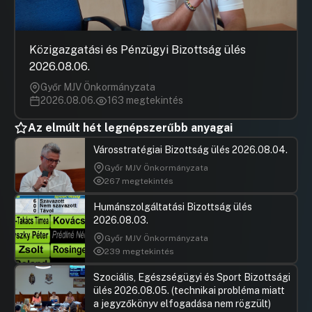
Hozzászólások
Bitskey B
Ugrás a napirendi pontra
BVSC
Hozzászól
UGRÁS A NAPIREND ELEJÉRE
Közigazgatási és Pénzügyi Bizottság ülés
2026.08.06.
26. Napirendi pont
Győr MJV Önkormányzata
2026.08.06.
163 megtekintés
Hozzászólások
Karácson
Ugrás a napirendi pontra
27. Napirendi pont
Hozzászól
Az elmúlt hét legnépszerűbb anyagai
UGRÁS A NAPIREND ELEJÉRE
Városstratégiai Bizottság ülés 2026.08.04.
28. Napirendi pont
Győr MJV Önkormányzata
UGRÁS A NAPIREND ELEJÉRE
267 megtekintés
Humánszolgáltatási Bizottság ülés
2026.08.03.
Győr MJV Önkormányzata
239 megtekintés
Szociális, Egészségügyi és Sport Bizottsági
ülés 2026.08.05. (technikai probléma miatt
a jegyzőkönyv elfogadása nem rögzült)