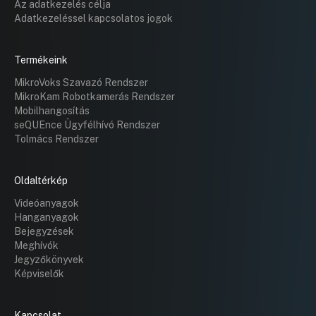
Az adatkezelés célja
Adatkezeléssel kapcsolatos jogok
Termékeink
MikroVoks Szavazó Rendszer
MikroKam Robotkamerás Rendszer
Mobilhangosítás
seQUEnce Ügyfélhívó Rendszer
Tolmács Rendszer
Oldaltérkép
Videóanyagok
Hanganyagok
Bejegyzések
Meghívók
Jegyzőkönyvek
Képviselők
Kapcsolat