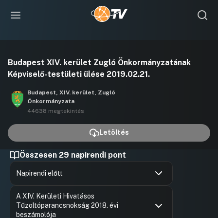
Videó
Budapest XIV. kerület Zugló Önkormányzatának
lejátszása
Képviselő-testületi ülése 2019.02.21.
Budapest, XIV. kerület, Zugló
Önkormányzata
44638 megtekintés
Letöltés
Összesen 29 napirendi pont
Napirendi előtt
Hozzászólások
Karácson
Ugrás a napirendi pontra
A XIV. Kerületi Hivatásos
Hozzászól
Tűzoltóparancsnokság 2018. évi
beszámolója