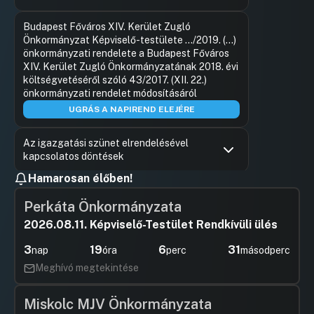
Hozzászólások
Pécsi Diá
Ugrás a napirendi pontra
Budapest Főváros XIV. Kerület Zugló
Hozzászól
Önkormányzat Képviselő-testülete .../2019. (...)
önkormányzati rendelete a Budapest Főváros
XIV. Kerület Zugló Önkormányzatának 2018. évi
költségvetéséről szóló 43/2017. (XII. 22.)
önkormányzati rendelet módosításáról
UGRÁS A NAPIREND ELEJÉRE
Az igazgatási szünet elrendelésével
kapcsolatos döntések
Hamarosan élőben!
Hozzászólások
Szabó Re
Ugrás a napirendi pontra
A Zuglói Csicsergő Óvoda és a Zuglói
Hozzászól
Tündérkert Óvoda alapító okiratainak
Perkáta Önkormányzata
módosítása
2026.08.11. Képviselő-Testület Rendkívüli ülés
Hozzászólások
Karácson
Ugrás a napirendi pontra
Budapest Főváros XIV. Kerület Zugló
Hozzászól
3
19
6
31
nap
óra
perc
másodperc
Önkormányzata által fenntartott egyes óvodák
Meghívó megtekintése
2018/2019. nevelési évre vonatkozó
feladatváltozásának módosítása
Miskolc MJV Önkormányzata
UGRÁS A NAPIREND ELEJÉRE