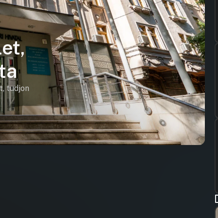
et,
ta
t, tudjon