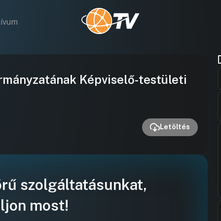
hívum
Videó
rmányzatának Képviselő-testületi
lejátszása
Letöltés
örű szolgáltatásunkat,
ljon most!