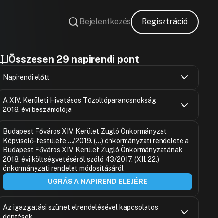
Bejelentkezés
Regisztráció
Összesen 29 napirendi pont
Napirendi előtt
Karácsony G
Hozzászólások
Ugrás a napirendi pontra
A XIV. Kerületi Hivatásos Tűzoltóparancsnokság
Hozzászólásra
2018. évi beszámolója
Rozgonyi Zo
Hozzászólásra
Pécsi Diána
Hozzászólások
Karácsony G
Ugrás a napirendi pontra
Budapest Főváros XIV. Kerület Zugló Önkormányzat
Hozzászólásra
Hozzászólásra
Képviselő-testülete .../2019. (...) önkormányzati rendelete a
Karácsony G
Hozzászólásra
Budapest Főváros XIV. Kerület Zugló Önkormányzatának
Karácsony G
2018. évi költségvetéséről szóló 43/2017. (XII. 22.)
Hozzászólásra
önkormányzati rendelet módosításáról
Pécsi Diána
UGRÁS A NAPIREND ELEJÉRE
Hozzászólásra
Karácsony G
Hozzászólásra
Barabás Fer
Az igazgatási szünet elrendelésével kapcsolatos
Hozzászólásra
döntések