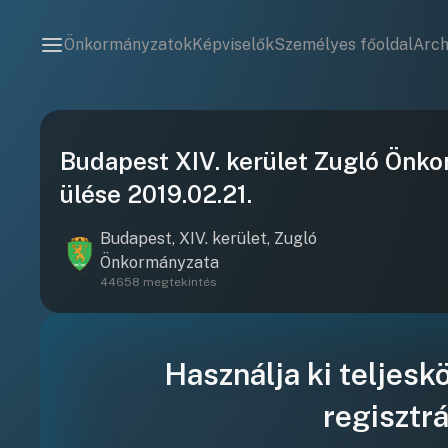
Önkormányzatok
Képviselők
Személyes főoldal
Arc
Budapest XIV. kerület Zugló Önko
ülése 2019.02.21.
Budapest, XIV. kerület, Zugló
Önkormányzata
44658 megtekintés
Használja ki teljesk
regisztrá