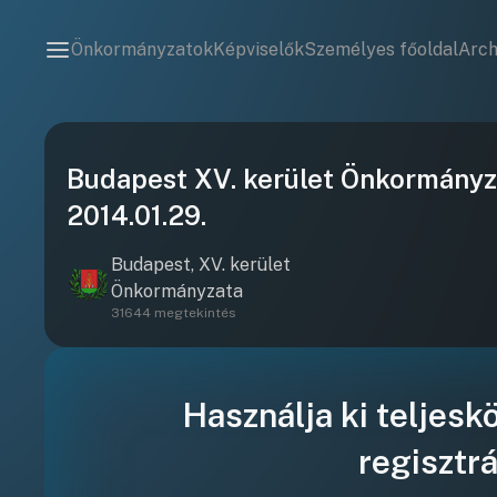
Önkormányzatok
Képviselők
Személyes főoldal
Arc
Budapest XV. kerület Önkormányza
2014.01.29.
Budapest, XV. kerület
Önkormányzata
31644 megtekintés
Használja ki teljesk
regisztrá