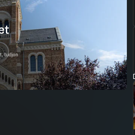
et
t, tudjon