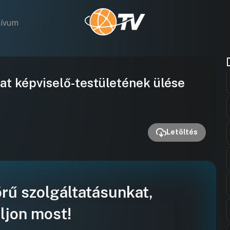
hívum
Videó
t képviselő-testületének ülése
lejátszása
Letöltés
örű szolgáltatásunkat,
ljon most!